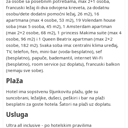
za osobe sa posebnim potrebama, max 2+1 osoba,
francuski ležaj ili dva odvojena kreveta, za dodatnu
osobu/dete dodatni pomoćni ležaj, 26 m2), 16
apartmana (max 4 osobe, 53 m2), 19 Volendam house
soba (max 5 osoba, 45 m2), 1 Amsterdam apartman
(max 2+2 osobe, 68 m2), 1 princess Makima suite (max 4
osobe, 96 m2) i 1 Queen Beatrix apartman (max 2+2
osobe, 182 m2). Svaka soba ima: centralni klima uređaj,
TV, telefon, fen, mini-bar (voda-besplatno), sef
(besplatno), papuče, bademantil, internet Wi-Fi
(besplatno), room service (uz doplatu), francuski balkon
(nemaju sve sobe).
Plaža
Hotel ima sopstvenu šljunkovitu plažu, gde su
suncobrani, ležaljke, dušeci, peškiri i bar na plaži
besplatni za goste hotela. Šatori na plaži uz doplatu.
Usluga
Ultra all inclusive - po hotelskim pravilima