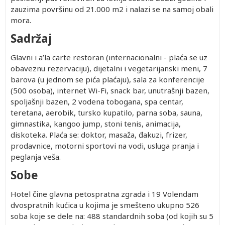
zauzima površinu od 21.000 m2 i nalazi se na samoj obali
mora.
Sadržaj
Glavni i a’la carte restoran (internacionalni - plaća se uz
obaveznu rezervaciju), dijetalni i vegetarijanski meni, 7
barova (u jednom se pića plaćaju), sala za konferencije
(500 osoba), internet Wi-Fi, snack bar, unutrašnji bazen,
spoljašnji bazen, 2 vodena tobogana, spa centar,
teretana, aerobik, tursko kupatilo, parna soba, sauna,
gimnastika, kangoo jump, stoni tenis, animacija,
diskoteka. Plaća se: doktor, masaža, đakuzi, frizer,
prodavnice, motorni sportovi na vodi, usluga pranja i
peglanja veša.
Sobe
Hotel čine glavna petospratna zgrada i 19 Volendam
dvospratnih kućica u kojima je smešteno ukupno 526
soba koje se dele na: 488 standardnih soba (od kojih su 5