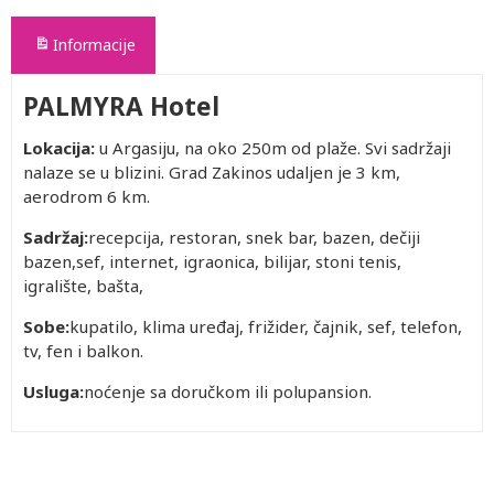
Informacije
PALMYRA Hotel
Lokacija:
u Argasiju, na oko 250m od plaže. Svi sadržaji
nalaze se u blizini. Grad Zakinos udaljen je 3 km,
aerodrom 6 km.
Sadržaj:
recepcija, restoran, snek bar, bazen, dečiji
bazen,sef, internet, igraonica, bilijar, stoni tenis,
igralište, bašta,
Sobe:
kupatilo, klima uređaj, frižider, čajnik, sef, telefon,
tv, fen i balkon.
Usluga:
noćenje sa doručkom ili polupansion.