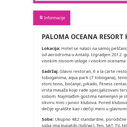
Informacije
PALOMA OCEANA RESORT 
Lokacija:
Hotel se nalazi na samoj peščano
od aerodroma u Antaliji. Izgradjen 2012. go
visokim nivoom usluge i visokim ocenama ko
Sadržaj:
Glavni restoran, 6 a la carte rest
toboganima, aqua park (7 tobogana), tenis
stoni tenis, boćanje, pikado, fitness centa
vrsta masaža koje rade specijalizovani ter
sobom. Najmlađim gostima namenjen je str
okviru mini i junior klubova. Pored klubov
dečije igralište kao i dečiji meni u glavno
Sobe:
Ukupno 482 standardne, porodične i d
soba ima kupatilo (tuš/wc), fen, SAT TV, t