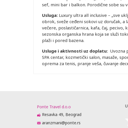
sef, mini bar i balkon. Porodične sobe su v
Usluga:
Luxury ultra all inclusive – „sve u
obrok, sveže ceđeni sokovi uz doručak, a 
večere, poslastičarnica, kafa, čaj, pecivo, 
sezonska organska hrana koja se služi toko
plaži i pored bazena.
Usluge i aktivnosti uz doplatu:
Uvozna pi
SPA centar, kozmetički salon, masaže, sport
oprema za tenis, pranje veša, čuvanje dece 
U
Ponte Travel d.o.o
Resavka 49, Beograd
aranzmani@ponte.rs