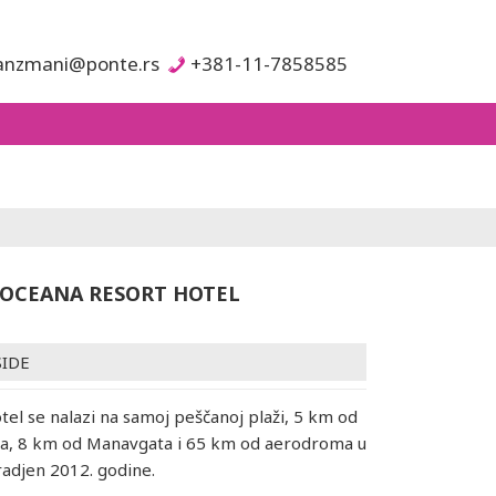
anzmani@ponte.rs
+381-11-7858585
OCEANA RESORT HOTEL
SIDE
otel se nalazi na samoj peščanoj plaži, 5 km od
da, 8 km od Manavgata i 65 km od aerodroma u
gradjen 2012. godine.