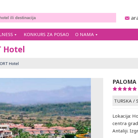
ar
LNESS
KONKURS ZA POSAO
O NAMA
 Hotel
ORT Hotel
PALOMA 
TURSKA
/
Lokacija: H
centra gra
Antaliji. Iz