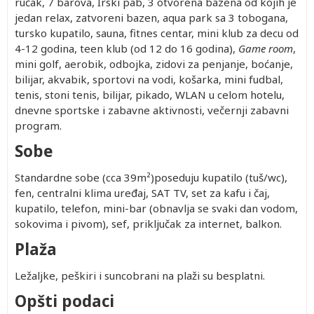
ručak, 7 barova, Irski pab, 3 otvorena bazena od kojih je
jedan relax, zatvoreni bazen, aqua park sa 3 tobogana,
tursko kupatilo, sauna, fitnes centar, mini klub za decu od
4-12 godina, teen klub (od 12 do 16 godina),
Game room
,
mini golf, aerobik, odbojka, zidovi za penjanje, boćanje,
bilijar, akvabik, sportovi na vodi, košarka, mini fudbal,
tenis, stoni tenis, bilijar, pikado, WLAN u celom hotelu,
dnevne sportske i zabavne aktivnosti, večernji zabavni
program.
Sobe
Standardne sobe (cca 39m²)poseduju kupatilo (tuš/wc),
fen, centralni klima uređaj, SAT TV, set za kafu i čaj,
kupatilo, telefon, mini-bar (obnavlja se svaki dan vodom,
sokovima i pivom), sef, priključak za internet, balkon.
Plaža
Ležaljke, peškiri i suncobrani na plaži su besplatni.
Opšti podaci