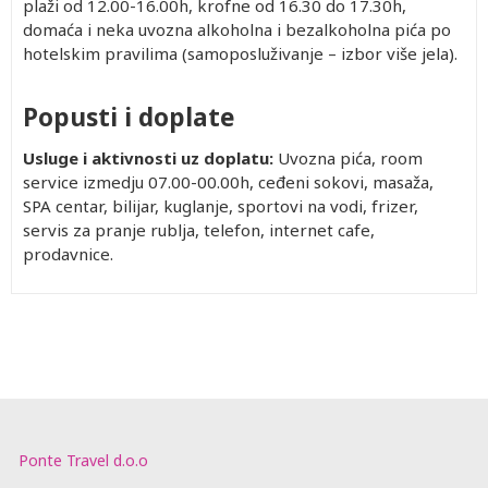
plaži od 12.00-16.00h, krofne od 16.30 do 17.30h,
domaća i neka uvozna alkoholna i bezalkoholna pića po
hotelskim pravilima (samoposluživanje – izbor više jela).
Popusti i doplate
Usluge i aktivnosti uz doplatu:
Uvozna pića, room
service izmedju 07.00-00.00h, ceđeni sokovi, masaža,
SPA centar, bilijar, kuglanje, sportovi na vodi, frizer,
servis za pranje rublja, telefon, internet cafe,
prodavnice.
Ponte Travel d.o.o