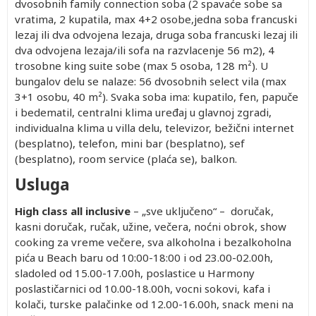
dvosobnih family connection soba (2 spavaće sobe sa
vratima, 2 kupatila, max 4+2 osobe,jedna soba francuski
lezaj ili dva odvojena lezaja, druga soba francuski lezaj ili
dva odvojena lezaja/ili sofa na razvlacenje 56 m2), 4
trosobne king suite sobe (max 5 osoba, 128 m²). U
bungalov delu se nalaze: 56 dvosobnih select vila (max
3+1 osobu, 40 m²). Svaka soba ima: kupatilo, fen, papuče
i bedematil, centralni klima uređaj u glavnoj zgradi,
individualna klima u villa delu, televizor, bežični internet
(besplatno), telefon, mini bar (besplatno), sef
(besplatno), room service (plaća se), balkon.
Usluga
High class all inclusive
– „sve uključeno“ – doručak,
kasni doručak, ručak, užine, večera, noćni obrok, show
cooking za vreme večere, sva alkoholna i bezalkoholna
pića u Beach baru od 10:00-18:00 i od 23.00-02.00h,
sladoled od 15.00-17.00h, poslastice u Harmony
poslastičarnici od 10.00-18.00h, vocni sokovi, kafa i
kolači, turske palačinke od 12.00-16.00h, snack meni na