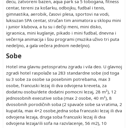
decu, zatvoreni bazen, aqua park sa 5 tobogana, fitness
centar, tereni za košarku, odbojku, fudbal i tenis,
gimnastika, aerobik, časovi plesa, sportovi na vodi,
luksuzan SPA centar, stručan tim animatora u sklopu mini
i junior klubova, a tu su i dečiji meni, mini disko,
igraonica, mini kuglanje, pikado i mini fudbal, dnevna i
večernja animacija i šou programi (muzika uživo tri puta
nedeljno, a gala večera jednom nedeljno).
Sobe
Hotel ima glavnu petospratnu zgradu i vila deo. U glavnoj
zgradi hotel raspolaže sa 283 standardne sobe (od toga
su 3 sobe za osobe sa posebnim potrebama, max 3
osobe, francuski lezaj ili dva odvojena kreveta, za
dodatnu osobu/dete dodatni pomocni lezaj, 28 m²), 12
jednosobnih executive soba (max 2 osobe, 40 m²), 8
dvosobnih porodičnih soba (2 spavaće sobe sa vratima, 2
kupatila, max 4+2 osobe,jedna soba francuski lezaj ili dva
odvojena lezaja, druga soba francuski lezaj ili dva
odvojena lezaja/ili sofa na razvlacenje, 56 m2), 10