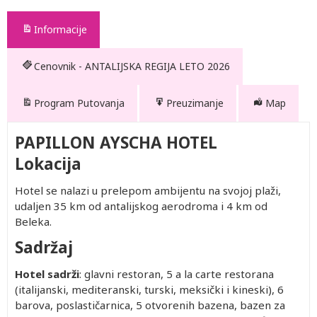
Informacije
Cenovnik - ANTALIJSKA REGIJA LETO 2026
Program Putovanja
Preuzimanje
Map
PAPILLON AYSCHA HOTEL
Lokacija
Hotel se nalazi u prelepom ambijentu na svojoj plaži,
udaljen 35 km od antalijskog aerodroma i 4 km od
Beleka.
Sadržaj
Hotel sadrži
: glavni restoran, 5 a la carte restorana
(italijanski, mediteranski, turski, meksički i kineski), 6
barova, poslastičarnica, 5 otvorenih bazena, bazen za