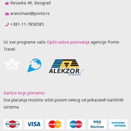
Resavka 49, Beograd
aranzmani@ponte.rs
+381-11-7858585
Uz sve programe važe
Opšti uslovi putovanja
agencije Ponte
Travel.
Kartice koje primamo
Sva plaćanja možete vršiti putem nekog od prikazanih kartičnih
sistema