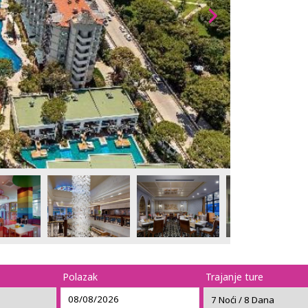
Polazak
Trajanje ture