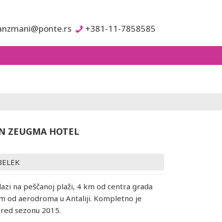
anzmani@ponte.rs
+381-11-7858585
N ZEUGMA HOTEL
BELEK
lazi na peščanoj plaži, 4 km od centra grada
m od aerodroma u Antaliji. Kompletno je
 pred sezonu 2015.