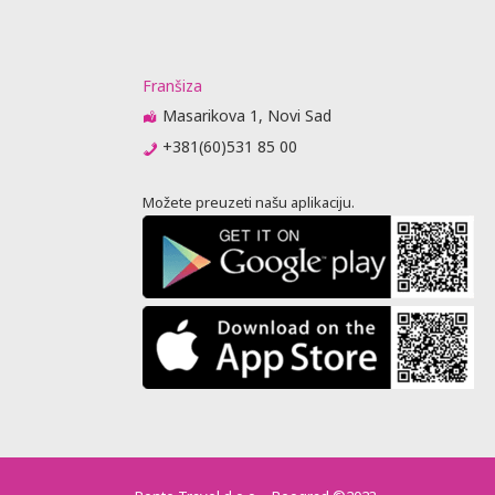
me obaveste
da
 biti
raćajna
Franšiza
dino ovlašćen
Masarikova 1, Novi Sad
+381(60)531 85 00
Možete preuzeti našu aplikaciju.
obijanja
vnik
u agencije
je, predaju
jenja (
 nije stigao
 se otkazne
m 6 meseci
ator
ovoran ako