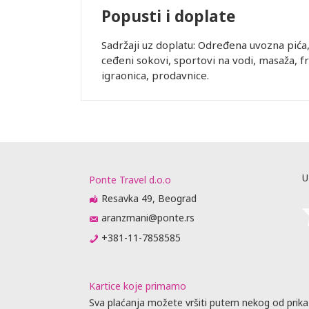
Popusti i doplate
uštaju
Sadržaji uz doplatu: Određena uvozna pića
recepciji
ceđeni sokovi, sportovi na vodi, masaža, fri
lobiju, ali
igraonica, prodavnice.
ućnosti da
ugu
ovornost i ne
nkciji usled
rane služe
og broja
U
rogo je
Ponte Travel d.o.o
olimo Vas da
Resavka 49, Beograd
 KREVET: U
aranzmani@ponte.rs
rasklapanje,
+381-11-7858585
eđaja zavisi
aj.
rasporedu
ta ili
Kartice koje primamo
prisustvo).
Sva plaćanja možete vršiti putem nekog od prika