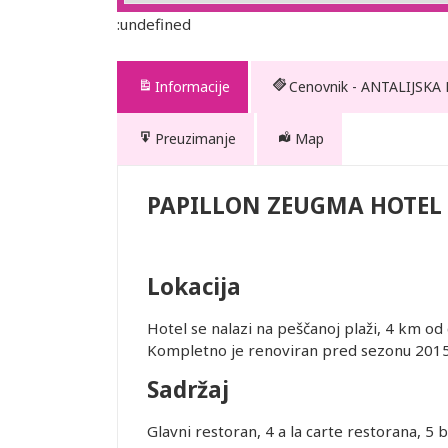
:undefined
Informacije
Cenovnik - ANTALIJSKA
Preuzimanje
Map
EL
PAPILLON ZEUGMA HOTEL
Lokacija
te. Prevoz
Hotel se nalazi na peščanoj plaži, 4 km od
 usluge
Kompletno je renoviran pred sezonu 2
Sadržaj
Glavni restoran, 4 a la carte restorana, 5 