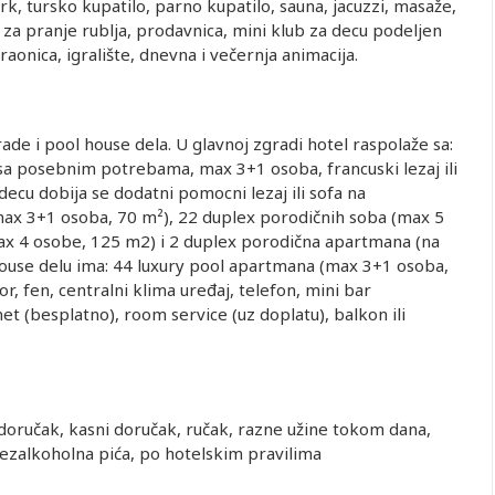
k, tursko kupatilo, parno kupatilo, sauna, jacuzzi, masaže,
s za pranje rublja, prodavnica, mini klub za decu podeljen
raonica, igralište, dnevna i večernja animacija.
ade i pool house dela. U glavnoj zgradi hotel raspolaže sa:
sa posebnim potrebama, max 3+1 osoba, francuski lezaj ili
ecu dobija se dodatni pomocni lezaj ili sofa na
max 3+1 osoba, 70 m²), 22 duplex porodičnih soba (max 5
x 4 osobe, 125 m2) i 2 duplex porodična apartmana (na
house delu ima: 44 luxury pool apartmana (max 3+1 osoba,
or, fen, centralni klima uređaj, telefon, mini bar
net (besplatno), room service (uz doplatu), balkon ili
– doručak, kasni doručak, ručak, razne užine tokom dana,
ezalkoholna pića, po hotelskim pravilima