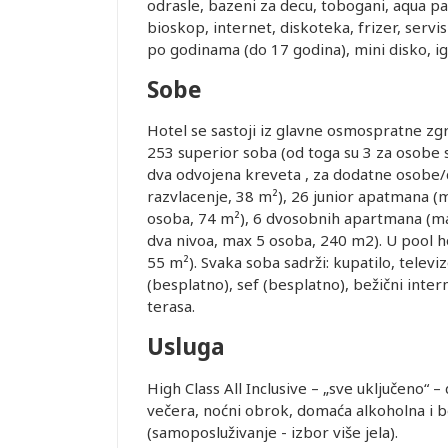
odrasle, bazeni za decu, tobogani, aqua par
je i pasoška
bioskop, internet, diskoteka, frizer, servi
po godinama (do 17 godina), mini disko, ig
ovanja
Sobe
Hotel se sastoji iz glavne osmospratne zgr
ice dostupne
253 superior soba (od toga su 3 za osobe 
alidni u
dva odvojena kreveta , za dodatne osobe/d
razvlacenje, 38 m²), 26 junior apatmana (
osoba, 74 m²), 6 dvosobnih apartmana (ma
ednjem kursu
Leaflet
dva nivoa, max 5 osoba, 240 m2). U pool 
ur-ima i
55 m²). Svaka soba sadrži: kupatilo, televiz
or zadržava
(besplatno), sef (besplatno), bežični inter
terasa.
STRANE
Usluga
 DANA PRED
SMEŠTAJ U
High Class All Inclusive – „sve uključeno“ 
REMENA
večera, noćni obrok, domaća alkoholna i b
(samoposluživanje - izbor više jela).