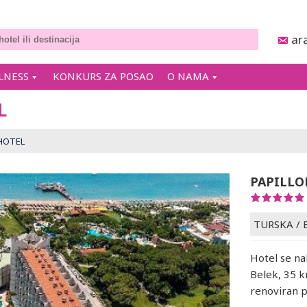
ar
LNESS
KONKURS ZA POSAO
O NAMA
L
HOTEL
PAPILLO
TURSKA
/
Hotel se na
Belek, 35 k
renoviran