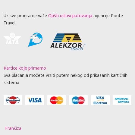
Uz sve programe važe
Opšti uslovi putovanja
agencije Ponte
Travel.
Kartice koje primamo
Sva plaćanja možete vršiti putem nekog od prikazanih kartičnih
sistema
Franšiza