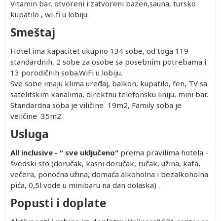
Vitamin bar, otvoreni i zatvoreni bazen,sauna, tursko
kupatilo , wi-fi u lobiju.
Smeštaj
Hotel ima kapacitet ukupno 134 sobe, od toga 119
standardnih, 2 sobe za osobe sa posebnim potrebama i
13 porodičnih soba.WiFi u lobiju.
Sve sobe imaju klima uređaj, balkon, kupatilo, fen, TV sa
satelitskim kanalima, direktnu telefonsku liniju, mini bar.
Standardna soba je viličine 19m2, Family soba je
veličine 35m2.
Usluga
All inclusive - " sve uključeno"
prema pravilima hotela -
švedski sto (doručak, kasni doručak, ručak, užina, kafa,
večera, ponoćna užina, domaća alkoholna i bezalkoholna
pića, 0,5l vode u minibaru na dan dolaska) .
Popusti i doplate