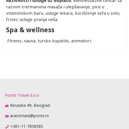
Aktivnosti i usluge uz doplatu:
Wellness&SPA centar sa
raznim tretmanima masaža i ulepšavanje, pice u
vitaminskom baru, usluge lekara, korišćenje sefa u sobi,
frizer, usluge pranja veša.
Spa & wellness
Fitness, sauna, tursko kupatilo, animatori.
Ponte Travel d.o.o
Resavka 49, Beograd
aranzmani@ponte.rs
+381-11-7858585