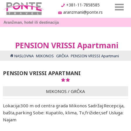
+381-11-7858585
aranzmani@ponte.rs
PENSION VRISSI Apartmani
NASLOVNA
MIKONOS
GRČKA
PENSION VRISSI Apartmani
PENSION VRISSI APARTMANI
MIKONOS
/
GRČKA
Lokacija:300 m od centra grada Mikonos Sadržaj:Recepcija,
bašta,parking Sobe: Kupatilo, klima, Tv,frižider,sef Usluga:
Najam