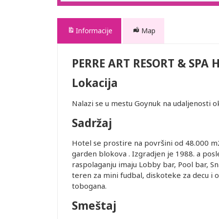
Informacije
Map
PERRE ART RESORT & SPA 
Lokacija
Nalazi se u mestu Goynuk na udaljenosti 
Sadržaj
Hotel se prostire na površini od 48.000 m2
garden blokova . Izgradjen je 1988. a posl
raspolaganju imaju Lobby bar, Pool bar, Sna
teren za mini fudbal, diskoteke za decu i o
tobogana.
Smeštaj