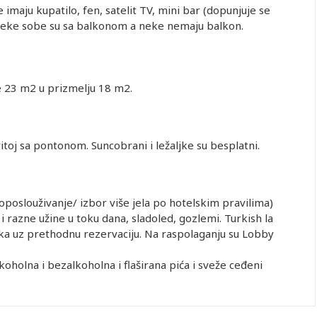
maju kupatilo, fen, satelit TV, mini bar (dopunjuje se
eke sobe su sa balkonom a neke nemaju balkon.
 23 m2 u prizmelju 18 m2.
vitoj sa pontonom. Suncobrani i ležaljke su besplatni.
amoposlouživanje/ izbor više jela po hotelskim pravilima)
i razne užine u toku dana, sladoled, gozlemi. Turkish la
a uz prethodnu rezervaciju. Na raspolaganju su Lobby
lkoholna i bezalkoholna i flaširana pića i sveže ceđeni