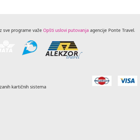
z sve programe važe
Opšti uslovi putovanja
agencije Ponte Travel.
zanih kartičnih sistema