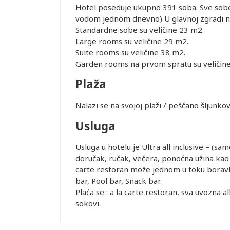
Hotel poseduje ukupno 391 soba. Sve sobe i
vodom jednom dnevno) U glavnoj zgradi n
Standardne sobe su veličine 23 m2.
Large rooms su veličine 29 m2.
Suite rooms su veličine 38 m2.
Garden rooms na prvom spratu su veličine
Plaža
Leaflet
Nalazi se na svojoj plaži / peščano šljunko
Usluga
Usluga u hotelu je Ultra all inclusive – (s
doručak, ručak, večera, ponoćna užina kao 
carte restoran može jednom u toku boravk
bar, Pool bar, Snack bar.
Plaća se : a la carte restoran, sva uvozna a
sokovi.