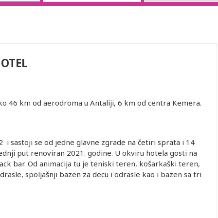
HOTEL
oko 46 km od aerodroma u Antaliji, 6 km od centra Kemera.
 i sastoji se od jedne glavne zgrade na četiri sprata i 14
ednji put renoviran 2021. godine. U okviru hotela gosti na
ck bar. Od animacija tu je teniski teren, košarkaški teren,
drasle, spoljašnji bazen za decu i odrasle kao i bazen sa tri