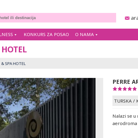
ar
LNESS
KONKURS ZA POSAO
O NAMA
 HOTEL
 & SPA HOTEL
PERRE A
TURSKA
/
Nalazi se u
aerodroma u