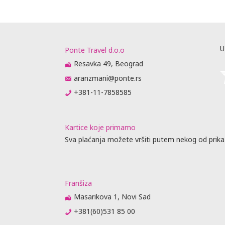
U
Ponte Travel d.o.o
Resavka 49, Beograd
aranzmani@ponte.rs
+381-11-7858585
Kartice koje primamo
Sva plaćanja možete vršiti putem nekog od prika
Franšiza
Masarikova 1, Novi Sad
+381(60)531 85 00