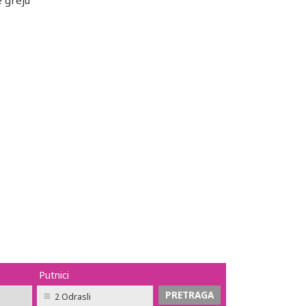
 greju
Putnici
2 Odrasli