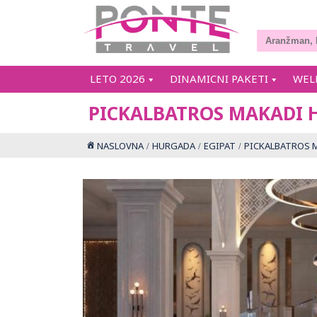
LETO 2026
DINAMICNI PAKETI
WEL
PICKALBATROS MAKADI 
NASLOVNA
HURGADA
EGIPAT
PICKALBATROS 