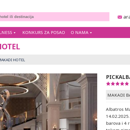
ar
LNESS
KONKURS ZA POSAO
O NAMA
HOTEL
MAKADI HOTEL
PICKALB
MAKADI B
Albatros Ma
14.02.2025.
barova i 4 