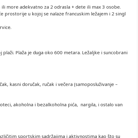
ili more adekvatno za 2 odrasla + dete ili max 3 osobe.
e prostorije u kojoj se nalaze francuskim ležajem i 2 singl
rvice.
j plaži. Plaža je duga oko 600 metara. Ležaljke i suncobrani
ručak, kasni doručak, ručak i večera (samoposluživanje –
koteci, akoholna i bezalkoholna pića, nargila, i ostalo van
zličitim sportskim sadržajima i aktivnostima kao što su