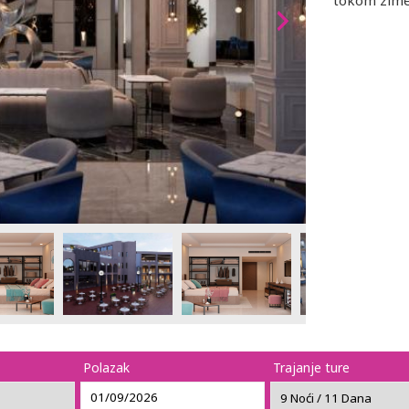
tokom zime
Polazak
Trajanje ture