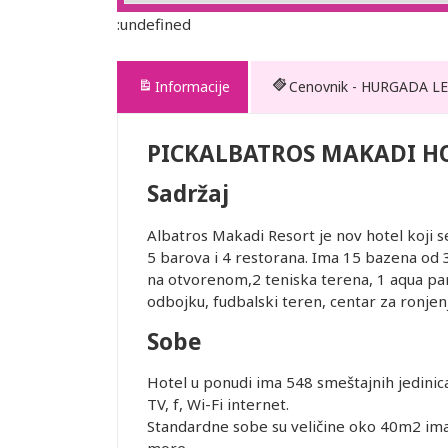
:undefined
Informacije
Cenovnik - HURGADA LE
ADI
PICKALBATROS MAKADI H
Sadržaj
Albatros Makadi Resort je nov hotel koji 
ednjem kursu
5 barova i 4 restorana. Ima 15 bazena od 
ur-ima i
na otvorenom,2 teniska terena, 1 aqua park
or zadržava
odbojku, fudbalski teren, centar za ronjen
Sobe
STRANE
 DANA PRED
Hotel u ponudi ima 548 smeštajnih jedinica
SMEŠTAJ U
TV, f, Wi-Fi internet.
REMENA
Standardne sobe su veličine oko 40m2 imaj