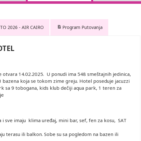
TO 2026 - AIR CAIRO
Program Putovanja
OTEL
se otvara 14.02.2025. U ponudi ima 548 smeštajnih jedinica,
3 bazena koja se tokom zime greju. Hotel poseduje jacuzzi
 sa 9 tobogana, kids klub dečiji aqua park, 1 teren za
je
 i sve imaju klima uređaj, mini bar, sef, fen za kosu, SAT
u terasu ili balkon. Sobe su sa pogledom na bazen ili