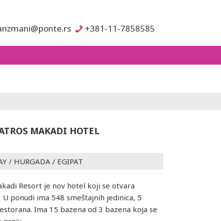
anzmani@ponte.rs
+381-11-7858585
ATROS MAKADI HOTEL
AY
/
HURGADA
/
EGIPAT
kadi Resort je nov hotel koji se otvara
 U ponudi ima 548 smeštajnih jedinica, 5
restorana. Ima 15 bazena od 3 bazena koja se