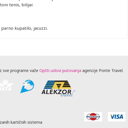
ni tenis, bilijar.
parno kupatilo, jacuzzi.
z sve programe važe
Opšti uslovi putovanja
agencije Ponte Travel.
zanih kartičnih sistema