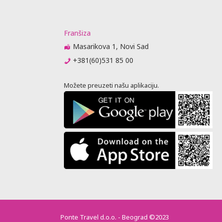
je, predaju
jenja (
 nije stigao
Franšiza
 se otkazne
Masarikova 1, Novi Sad
m 6 meseci
+381(60)531 85 00
ator
ovoran ako
Možete preuzeti našu aplikaciju.
putne
e isprave
va.
PITAJU O
M ILI
PASOŠU SA
OZ AVIONOM:
je vreme
nu leta
sati u
Ponte Travel d.o.o. - Beograd ©2023
oguće