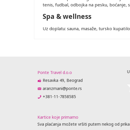
 U najvećem
tenis, fudbal, odbojka na pesku, boćanje, sto
je, što može
Spa & wellness
si od
Uz doplatu: sauna, masaže, tursko kupatilo 
rasporedu
ta ili
prisustvo).
me obaveste
da
 biti
raćajna
U
Ponte Travel d.o.o
dino ovlašćen
Resavka 49, Beograd
aranzmani@ponte.rs
+381-11-7858585
obijanja
Kartice koje primamo
vnik
u agencije
Sva plaćanja možete vršiti putem nekog od prika