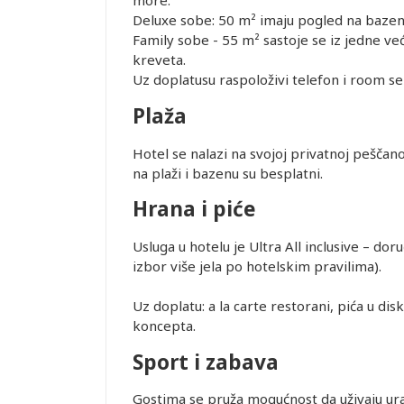
more.
Deluxe sobe: 50 m² imaju pogled na bazen 
NCE
Family sobe - 55 m² sastoje se iz jedne već
r ima
kreveta.
.2026.
Uz doplatusu raspoloživi telefon i room se
iguranje
OGRAD.
Plaža
Hotel se nalazi na svojoj privatnoj peščano
na plaži i bazenu su besplatni.
uštaju
Hrana i piće
recepciji
lobiju, ali
Usluga u hotelu je Ultra All inclusive – do
garantuje
izbor više jela po hotelskim pravilima).
nja Wi-Fi
 uticati.
Uz doplatu: a la carte restorani, pića u dis
objektivnih
koncepta.
po principu
Sport i zabava
iju,
 zabranjeno
 prilikom
Gostima se pruža mogućnost da uživaju ura