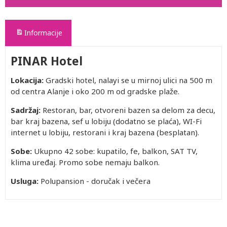
Informacije
PINAR Hotel
Lokacija:
Gradski hotel, nalayi se u mirnoj ulici na 500 m
od centra Alanje i oko 200 m od gradske plaže.
Sadržaj:
Restoran, bar, otvoreni bazen sa delom za decu,
bar kraj bazena, sef u lobiju (dodatno se plaća), WI-Fi
internet u lobiju, restorani i kraj bazena (besplatan).
Sobe:
Ukupno 42 sobe: kupatilo, fe, balkon, SAT TV,
klima uređaj. Promo sobe nemaju balkon.
Usluga:
Polupansion - doručak i večera