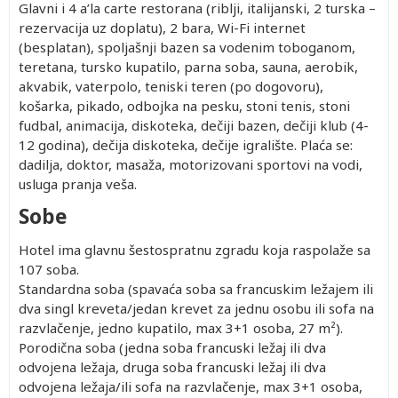
Glavni i 4 a’la carte restorana (riblji, italijanski, 2 turska –
rezervacija uz doplatu), 2 bara, Wi-Fi internet
(besplatan), spoljašnji bazen sa vodenim toboganom,
teretana, tursko kupatilo, parna soba, sauna, aerobik,
akvabik, vaterpolo, teniski teren (po dogovoru),
košarka, pikado, odbojka na pesku, stoni tenis, stoni
fudbal, animacija, diskoteka, dečiji bazen, dečiji klub (4-
12 godina), dečija diskoteka, dečije igralište. Plaća se:
dadilja, doktor, masaža, motorizovani sportovi na vodi,
usluga pranja veša.
Sobe
Hotel ima glavnu šestospratnu zgradu koja raspolaže sa
107 soba.
Standardna soba (spavaća soba sa francuskim ležajem ili
dva singl kreveta/jedan krevet za jednu osobu ili sofa na
razvlačenje, jedno kupatilo, max 3+1 osoba, 27 m²).
Porodična soba (jedna soba francuski ležaj ili dva
odvojena ležaja, druga soba francuski ležaj ili dva
odvojena ležaja/ili sofa na razvlačenje, max 3+1 osoba,