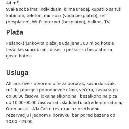
44 m²).
Svaka soba ima: individualni klima uređaj, kupatilo sa tuš
kabinom, telefon, mini-bar (voda besplatno), sef
(besplatno), Wi-Fi internet (besplatno), balkon, TV.
Plaža
Pešano-šljunkovita plaža je udaljena 300 m od hotela.
Ležaljke, suncobrani, dušeci i peškiri su besplatni za
goste hotela.
Usluga
All inclusive - otvoreni bife za doručak, kasni doručak,
ručak, jutarnje i popodnevne užine, večera, kasna supa
do 00.00 časova, lokalna alkoholna i bezalkoholna pića
od 10.00-00.00 časova sati, sladoled u određenim satima,
Otomanski - A’la Carte restoran uz prethodnu
rezervaciju i jednom u boravku, bar pored bazena od
10.00 - 23.00.