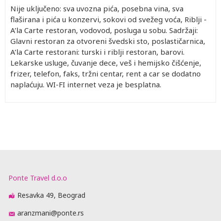
Nije uključeno: sva uvozna pića, posebna vina, sva
flaširana i pića u konzervi, sokovi od svežeg voća, Riblji -
A’la Carte restoran, vodovod, posluga u sobu. Sadržaji:
Glavni restoran za otvoreni švedski sto, poslastičarnica,
A’la Carte restorani: turski i riblji restoran, barovi.
Lekarske usluge, čuvanje dece, veš i hemijsko čišćenje,
frizer, telefon, faks, tržni centar, rent a car se dodatno
naplaćuju. WI-FI internet veza je besplatna.
Ponte Travel d.o.o
Resavka 49, Beograd
aranzmani@ponte.rs