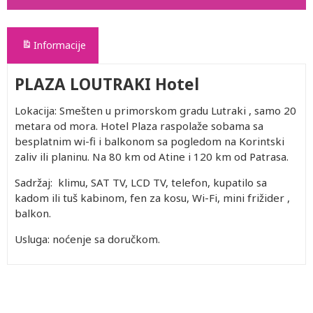
Informacije
PLAZA LOUTRAKI Hotel
Lokacija: Smešten u primorskom gradu Lutraki , samo 20
metara od mora. Hotel Plaza raspolaže sobama sa
besplatnim wi-fi i balkonom sa pogledom na Korintski
zaliv ili planinu. Na 80 km od Atine i 120 km od Patrasa.
Sadržaj: klimu, SAT TV, LCD TV, telefon, kupatilo sa
kadom ili tuš kabinom, fen za kosu, Wi-Fi, mini frižider ,
balkon.
Usluga: noćenje sa doručkom.