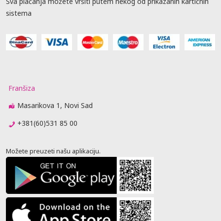
Sva plaćanja možete vršiti putem nekog od prikazanih kartičnih
sistema
Franšiza
Masarikova 1, Novi Sad
+381(60)531 85 00
Možete preuzeti našu aplikaciju.