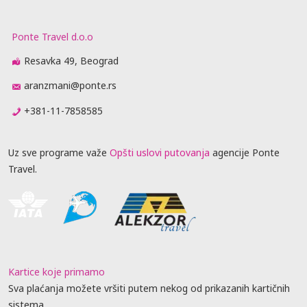
Ponte Travel d.o.o
Resavka 49, Beograd
aranzmani@ponte.rs
+381-11-7858585
Uz sve programe važe
Opšti uslovi putovanja
agencije Ponte
Travel.
Kartice koje primamo
Sva plaćanja možete vršiti putem nekog od prikazanih kartičnih
sistema