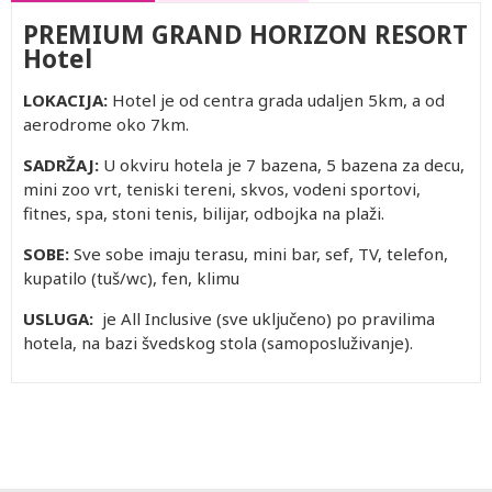
PREMIUM GRAND HORIZON RESORT
Hotel
LOKACIJA:
Hotel je od centra grada udaljen 5km, a od
aerodrome oko 7km.
SADRŽAJ:
U okviru hotela je 7 bazena, 5 bazena za decu,
mini zoo vrt, teniski tereni, skvos, vodeni sportovi,
fitnes, spa, stoni tenis, bilijar, odbojka na plaži.
SOBE:
Sve sobe imaju terasu, mini bar, sef, TV, telefon,
kupatilo (tuš/wc), fen, klimu
USLUGA:
je All Inclusive (sve uključeno) po pravilima
hotela, na bazi švedskog stola (samoposluživanje).