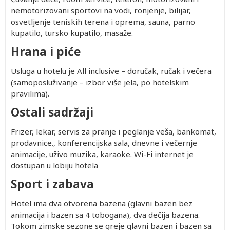
nemotorizovani sportovi na vodi, ronjenje, bilijar,
osvetljenje teniskih terena i oprema, sauna, parno
kupatilo, tursko kupatilo, masaže.
Hrana i piće
Usluga u hotelu je All inclusive – doručak, ručak i večera
(samoposluživanje – izbor više jela, po hotelskim
pravilima).
Ostali sadržaji
Frizer, lekar, servis za pranje i peglanje veša, bankomat,
prodavnice., konferencijska sala, dnevne i večernje
animacije, uživo muzika, karaoke. Wi-Fi internet je
dostupan u lobiju hotela
Sport i zabava
Hotel ima dva otvorena bazena (glavni bazen bez
animacija i bazen sa 4 tobogana), dva dečija bazena.
Tokom zimske sezone se greje glavni bazen i bazen sa