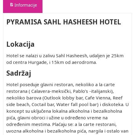
Informacije
PYRAMISA SAHL HASHEESH HOTEL
Lokacija
Hotel se nalazi u zalivu Sahl Hasheesh, udaljen je 25km
od centra Hurgade, i 15km od aerodroma.
Sadržaj
Hotel poseduje glavni restoran, nekoliko a la carte
restorana ( Calavera-meksički, Pablo’s -italijanski),
nekoliko barova (Outlook lobby bar, Cafe Vienna, Reef
side beach, Coctail bar, Water fall pool bar) i diskoteka. U
koncept su uključena lokalna alkoholna i bezalkoholna
pića, glavni obroci i užine u određeno vreme na
određenim mestima. Plaćaju se: a la carte restorani,
uvozna alkoholna i bezalkoholna pića, nargila i ostalo van