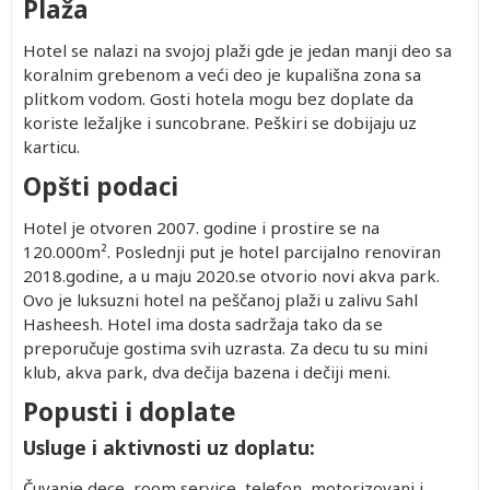
Plaža
Hotel se nalazi na svojoj plaži gde je jedan manji deo sa
koralnim grebenom a veći deo je kupališna zona sa
plitkom vodom. Gosti hotela mogu bez doplate da
koriste ležaljke i suncobrane. Peškiri se dobijaju uz
karticu.
Opšti podaci
Hotel je otvoren 2007. godine i prostire se na
120.000m². Poslednji put je hotel parcijalno renoviran
2018.godine, a u maju 2020.se otvorio novi akva park.
Ovo je luksuzni hotel na peščanoj plaži u zalivu Sahl
Hasheesh. Hotel ima dosta sadržaja tako da se
preporučuje gostima svih uzrasta. Za decu tu su mini
klub, akva park, dva dečija bazena i dečiji meni.
Popusti i doplate
Usluge i aktivnosti uz doplatu:
Čuvanje dece, room service, telefon, motorizovani i