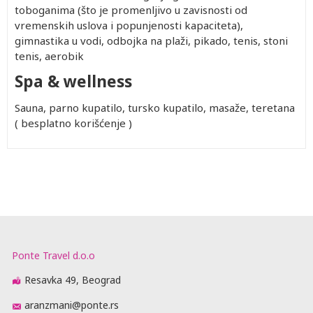
toboganima (što je promenljivo u zavisnosti od
vremenskih uslova i popunjenosti kapaciteta),
gimnastika u vodi, odbojka na plaži, pikado, tenis, stoni
tenis, aerobik
Spa & wellness
Sauna, parno kupatilo, tursko kupatilo, masaže, teretana
( besplatno korišćenje )
Ponte Travel d.o.o
Resavka 49, Beograd
aranzmani@ponte.rs