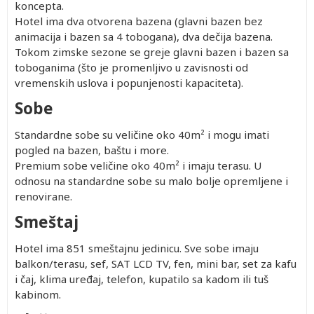
koncepta.
Hotel ima dva otvorena bazena (glavni bazen bez
animacija i bazen sa 4 tobogana), dva dečija bazena.
Tokom zimske sezone se greje glavni bazen i bazen sa
toboganima (što je promenljivo u zavisnosti od
vremenskih uslova i popunjenosti kapaciteta).
Sobe
Standardne sobe su veličine oko 40m² i mogu imati
pogled na bazen, baštu i more.
Premium sobe veličine oko 40m² i imaju terasu. U
odnosu na standardne sobe su malo bolje opremljene i
renovirane.
Smeštaj
Hotel ima 851 smeštajnu jedinicu. Sve sobe imaju
balkon/terasu, sef, SAT LCD TV, fen, mini bar, set za kafu
i čaj, klima uređaj, telefon, kupatilo sa kadom ili tuš
kabinom.