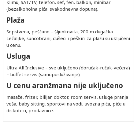
klimu, SAT/TV, telefon, sef, fen, balkon, minibar
(bezalkoholna pića, svakodnevna dopuna).
Plaža
Sopstvena, peščano – šljunkovita, 200 m dugačka.
Ležaljke, suncobrani, dušeci i peškiri za plažu su uključeni
u cenu.
Usluga
Ultra All Inclusive – sve uključeno (doručak-ručak-večera)
– buffet servis (samoposluživanje)
U cenu aranžmana nije uključeno
masaže, frizer, bilijar, doktor, room servis, usluge pranja
veša, baby sitting, sportovi na vodi, uvozna pića, piće u
diskoteci, prodavnice.