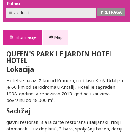
Putnici
2 Odrasli
Informacije
Map
QUEEN'S PARK LE JARDIN HOTEL
HOTEL
Lokacija
Hotel se nalazi 7 km od Kemera, u oblasti Kiriš. Udaljen
je 60 km od aerodroma u Antaliji. Hotel je sagrađen
1998. godine, a renoviran 2013. godine i zauzima
površinu od 48.000 m².
Sadržaj
glavni restoran, 3 a la carte restorana (italijanski, riblji,
otomanski – uz doplatu), 3 bara, spoljašnji bazen, dečiji