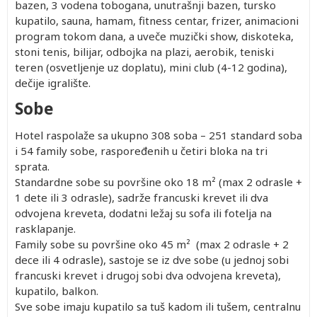
bazen, 3 vodena tobogana, unutrašnji bazen, tursko
kupatilo, sauna, hamam, fitness centar, frizer, animacioni
program tokom dana, a uveče muzički show, diskoteka,
stoni tenis, bilijar, odbojka na plazi, aerobik, teniski
teren (osvetljenje uz doplatu), mini club (4-12 godina),
dečije igralište.
Sobe
Hotel raspolaže sa ukupno 308 soba – 251 standard soba
i 54 family sobe, raspoređenih u četiri bloka na tri
sprata.
Standardne sobe su površine oko 18 m² (max 2 odrasle +
1 dete ili 3 odrasle), sadrže francuski krevet ili dva
odvojena kreveta, dodatni ležaj su sofa ili fotelja na
rasklapanje.
Family sobe su površine oko 45 m² (max 2 odrasle + 2
dece ili 4 odrasle), sastoje se iz dve sobe (u jednoj sobi
francuski krevet i drugoj sobi dva odvojena kreveta),
kupatilo, balkon.
Sve sobe imaju kupatilo sa tuš kadom ili tušem, centralnu