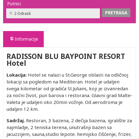
Putnici
2 Odrasli
Informacije
RADISSON BLU BAYPOINT RESORT
Hotel
Lokacija:
Hotel se nalazi u St.George oblasti na odličnoj
lokaciji sa pogledom na Mediteran. Hotel je udaljen
svega kilometar od gradića St.Julians, koji je izvanredan
za noćni život, pun barova i restorana. Glavni grad Malte-
Valeta je udaljen oko 20min vožnje. Od aerodroma je
udaljen 12 km.
Sadržaj.
Restoran, 3 bazena, 2 dečija bazena, igralište za
najmladje, 2 teniska terena, unutrašnji bazen sa
jacuzzijem, sauna,studio lepote. hemijsko čišćenje, frizer,