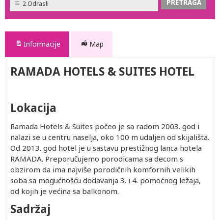
2 Odrasli
Informacije
Map
RAMADA HOTELS & SUITES HOTEL
Lokacija
Ramada Hotels & Suites počeo je sa radom 2003. god i
nalazi se u centru naselja, oko 100 m udaljen od skijališta.
Od 2013. god hotel je u sastavu prestižnog lanca hotela
RAMADA. Preporučujemo porodicama sa decom s
obzirom da ima najviše porodičnih komfornih velikih
soba sa mogućnošću dodavanja 3. i 4. pomoćnog ležaja,
od kojih je većina sa balkonom.
Sadržaj