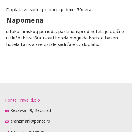
Doplata za suite: po noći i jedinici 50evra.
Napomena
u toku zimskog perioda, parking ispred hotela je obično
u službi klizališta. Gosti hotela mogu da koriste bazen
hotela Larix a sve ostale sadržaje uz doplatu.
Ponte Travel d.o.o
Resavka 49, Beograd
aranzmani@ponte.rs
+381-11-7858585