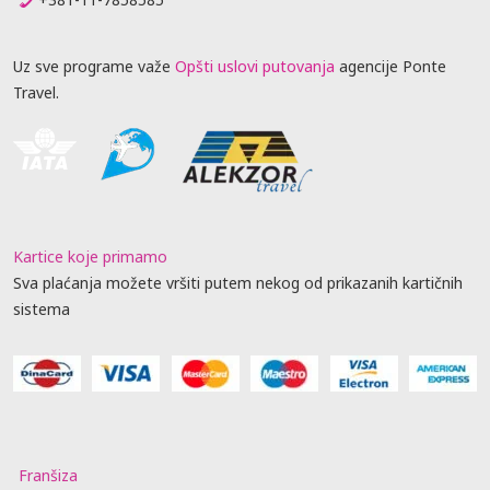
Uz sve programe važe
Opšti uslovi putovanja
agencije Ponte
Travel.
Kartice koje primamo
Sva plaćanja možete vršiti putem nekog od prikazanih kartičnih
sistema
Franšiza