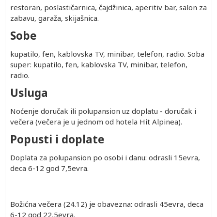
restoran, poslastičarnica, čajdžinica, aperitiv bar, salon za
zabavu, garaža, skijašnica.
Sobe
kupatilo, fen, kablovska TV, minibar, telefon, radio. Soba
super: kupatilo, fen, kablovska TV, minibar, telefon,
radio.
Usluga
Noćenje doručak ili polupansion uz doplatu - doručak i
večera (večera je u jednom od hotela Hit Alpinea).
Popusti i doplate
Doplata za polupansion po osobi i danu: odrasli 15evra,
deca 6-12 god 7,5evra.
Božićna večera (24.12) je obavezna: odrasli 45evra, deca
6-12 god 22,5evra.