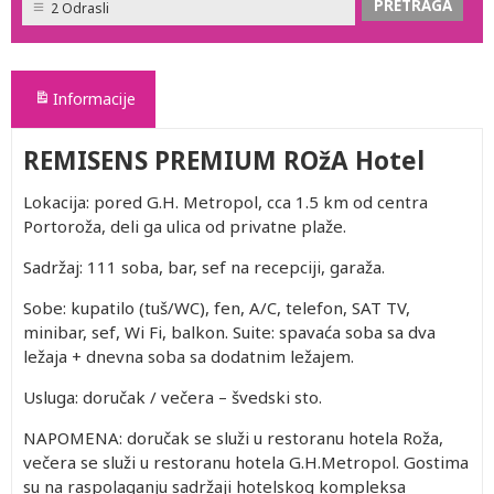
2 Odrasli
Informacije
REMISENS PREMIUM ROžA Hotel
Lokacija: pored G.H. Metropol, cca 1.5 km od centra
Portoroža, deli ga ulica od privatne plaže.
Sadržaj: 111 soba, bar, sef na recepciji, garaža.
Sobe: kupatilo (tuš/WC), fen, A/C, telefon, SAT TV,
minibar, sef, Wi Fi, balkon. Suite: spavaća soba sa dva
ležaja + dnevna soba sa dodatnim ležajem.
Usluga: doručak / večera – švedski sto.
NAPOMENA: doručak se služi u restoranu hotela Roža,
večera se služi u restoranu hotela G.H.Metropol. Gostima
su na raspolaganju sadržaji hotelskog kompleksa