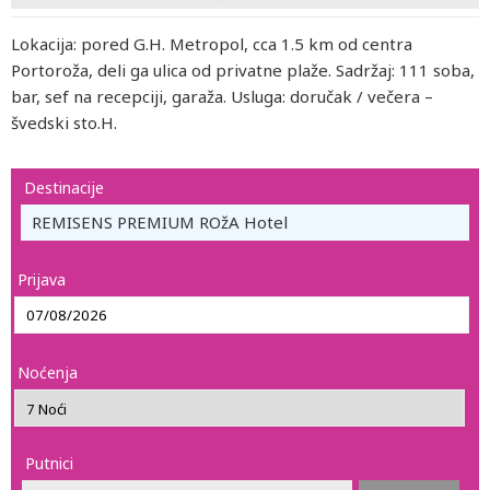
Lokacija: pored G.H. Metropol, cca 1.5 km od centra
Portoroža, deli ga ulica od privatne plaže. Sadržaj: 111 soba,
bar, sef na recepciji, garaža. Usluga: doručak / večera –
švedski sto.H.
Destinacije
REMISENS PREMIUM ROžA Hotel
Prijava
Noćenja
Putnici