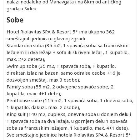
nalazi nedaleko od Manavgata i na 8km od antičkog
grada u Sideu.
Sobe
Hotel Riolavitas SPA & Resort 5* ima ukupno 362
smeštajnih jedinica u glavnoj zgradi.
Standardna soba (35 m2, 1 spavaća soba sa francuskim
ležajem ili dva ležaja + sofa ili skriveni ležaj , 1 kupatilo,
max. 2+2 deteta),
Swim up soba (35 m2, 1 spavaća soba, 1 kupatilo,
direktan izlaz na bazen, samo odralse osobe +16 je
dozvoljen smeštaj, max 3 osobe),
Family soba (55 m2, 2 odvojene spavaće sobe, 2
kupatila, max. 4+1 dete),
Penthouse suite (115 m2, 1 spavaća soba, 1 dnevna soba,
1 kupatilo, đakuzi, max. 2 osobe),
King suit (140 m2, dupleks, dnevna soba u donjem delu i
1 spavaća soba sa dva ležaja, u gornjem delu 1 spavaća
soba sa francuskim ležajem, 1 kupatilo, max. 4+1 dete).
Sve smeštajne jedinice hotela Riolavitas SPA & Resort 5*