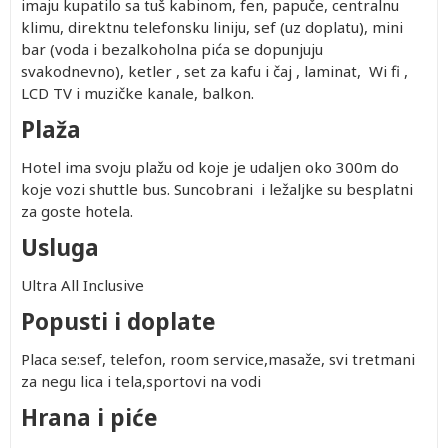
imaju kupatilo sa tuš kabinom, fen, papuče, centralnu
klimu, direktnu telefonsku liniju, sef (uz doplatu), mini
bar (voda i bezalkoholna pića se dopunjuju
svakodnevno), ketler , set za kafu i čaj , laminat, Wi fi ,
LCD TV i muzičke kanale, balkon.
Plaža
Hotel ima svoju plažu od koje je udaljen oko 300m do
koje vozi shuttle bus. Suncobrani i ležaljke su besplatni
za goste hotela.
Usluga
Ultra All Inclusive
Popusti i doplate
Placa se:sef, telefon, room service,
masaže, svi tretmani
za negu lica i tela,sportovi na vodi
Hrana i piće