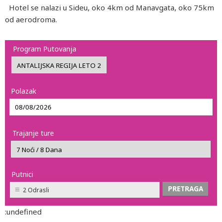
Hotel se nalazi u Sideu, oko 4km od Manavgata, oko 75km
od aerodroma.
Program Putovanja
Polazak
Trajanje ture
Putnici
2 Odrasli
:undefined