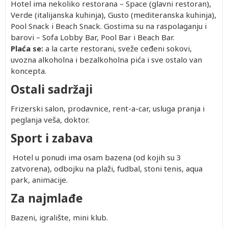
Hotel ima nekoliko restorana – Space (glavni restoran),
Verde (italijanska kuhinja), Gusto (mediteranska kuhinja),
Pool Snack i Beach Snack. Gostima su na raspolaganju i
barovi – Sofa Lobby Bar, Pool Bar i Beach Bar.
Plaća se:
a la carte restorani, sveže ceđeni sokovi,
uvozna alkoholna i bezalkoholna pića i sve ostalo van
koncepta.
Ostali sadržaji
Frizerski salon, prodavnice, rent-a-car, usluga pranja i
peglanja veša, doktor.
Sport i zabava
Hotel u ponudi ima osam bazena (od kojih su 3
zatvorena), odbojku na plaži, fudbal, stoni tenis, aqua
park, animacije.
Za najmlađe
Bazeni, igralište, mini klub.