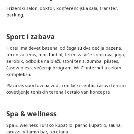
Frizerski salon, doktor, konferencijska sala, transfer,
parking.
Sport i zabava
Hotel ima devet bazena, od čega su dva dečija bazena,
teren za tenis, mini fudbal, teren za više sportova, joga,
aerobik, odbojka na plaži, stoni tenis, zumba, pilates,
časovi plesa, večernji program, Wi-Fi internet u celom
kompleksu.
Plaća se: sportovi na vodi, ronilački centar, časovi tenisa i
osvetljenje teniskih terena i ostalo van koncepta.
Spa & wellness
Spa & wellness Tursko kupatilo, parno kupatilo, sauna,
jacuzzi, Vitamin bar, teretana.