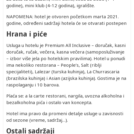
godine), mini klub (4-12 godina), igralište.
NAPOMENA: hotel je otvoren početkom marta 2021.
godine, određeni sadržaji hotela će se otvarati postepen
Hrana i piće
Usluga u hotelu je Premium All Inclusive – doručak, kasni
doručak, ručak, večera, kasna večera (samoposluživanje
– izbor više jela po hotelskim pravilima). Hotel u ponudi
ima nekoliko restorana – People’s, Salt (riblji
specijaliteti), Lalezar (turska kuhinja), La Churrascaria
(brazilska kuhinja) i Asian (azijska kuhinja). Gostima je na
raspolaganju i 10 barova.
Plaća se: a la carte restorani, nargila, uvozna alkoholna i
bezalkoholna pića i ostalo van koncepta.
Hotel ima pravo da promeni detalje usluge u zavisnosti
od sezone (vreme, sadržaj…).
Ostali sadržaji