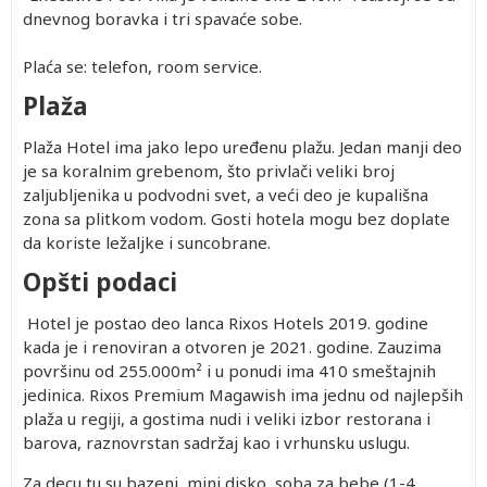
dnevnog boravka i tri spavaće sobe.
Plaća se: telefon, room service.
Plaža
Plaža Hotel ima jako lepo uređenu plažu. Jedan manji deo
je sa koralnim grebenom, što privlači veliki broj
zaljubljenika u podvodni svet, a veći deo je kupališna
zona sa plitkom vodom. Gosti hotela mogu bez doplate
da koriste ležaljke i suncobrane.
Opšti podaci
Hotel je postao deo lanca Rixos Hotels 2019. godine
kada je i renoviran a otvoren je 2021. godine. Zauzima
površinu od 255.000m² i u ponudi ima 410 smeštajnih
jedinica. Rixos Premium Magawish ima jednu od najlepših
plaža u regiji, a gostima nudi i veliki izbor restorana i
barova, raznovrstan sadržaj kao i vrhunsku uslugu.
Za decu tu su bazeni, mini disko, soba za bebe (1-4