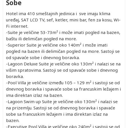
Sobe
Hotel ima 410 smeštajnih jedinica i sve imaju klima
uređaj, SAT LCD TV, sef, ketler, mini bar, fen za kosu, Wi-
Fi internet.
-Suite je veličine 53-73m² i može imati pogled na bazen,
baštu ili delimičan pogled na more.
-Superior Suite je veličine oko 140m² i može imati
pogled na bazen ili delimičan pogled na more. Sastoji se
od spavaće sobe i dnevnog boravka.
-Lagoon Deluxe Suite je veličine oko 130m² i nalazi se na
višim spratovima. Sastoji se od spavaće sobe i dnevnog
boravka.
-Pool Villa je veličine između 105 – 129 m² i sastoji se od
dnevnog boravka i spavaće sobe sa francuskim ležajem i
ima direktan izlaz na bazen.
-Lagoon Swim up Suite je veličine oko 130m² i nalazi se
na prizemlju. Sastoji se od dnevnog boravka i spavaće
sobe sa francuskim ležajem i ima direktan izlaz na
bazen.
-Executive Pool Villa je veličine oko 240m² i sastoji se od