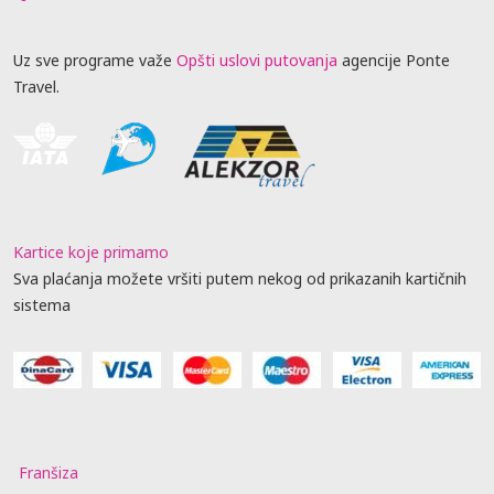
Uz sve programe važe
Opšti uslovi putovanja
agencije Ponte
Travel.
Kartice koje primamo
Sva plaćanja možete vršiti putem nekog od prikazanih kartičnih
sistema
Franšiza