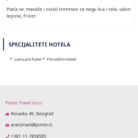
Plaća se: masaže i ostali tretmani za negu lica i tela, salon
lepote, frizer.
SPECIJALITETI HOTELA
Luksuzni hotel
Porodični Hoteli
Ponte Travel d.o.o
Resavka 49, Beograd
aranzmani@ponte.rs
+381-11-7858585