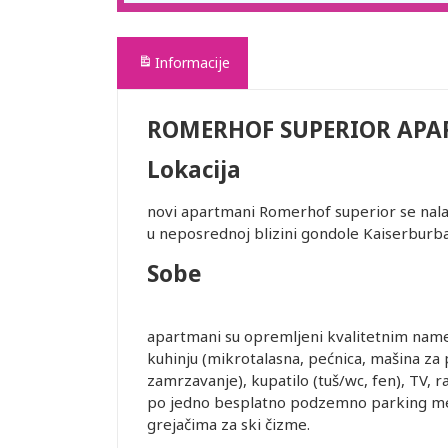
Informacije
ROMERHOF SUPERIOR AP
Lokacija
novi apartmani Romerhof superior se nal
u neposrednoj blizini gondole Kaiserburb
Sobe
apartmani su opremljeni kvalitetnim na
kuhinju (mikrotalasna, pećnica, mašina za 
zamrzavanje), kupatilo (tuš/wc, fen), TV, r
po jedno besplatno podzemno parking mesto
grejačima za ski čizme.