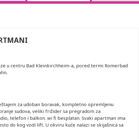
ARTMANI
aze u centru Bad Kleinkirchheim-a, pored termi Romerbad
ahn.
meštajem za udoban boravak, kompletno opremljenu
pranje sudova, veliki frižider sa pregradom za
adio, telefon i balkon. wi fi besplatan. Svaki apartman ima
 do kog vodi lift. U okviru kuće nalazi se skijašnica sa