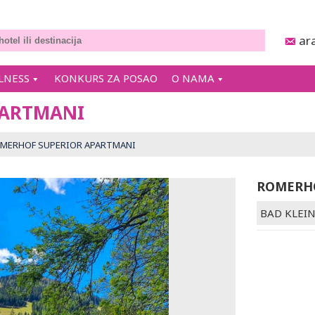
ar
LNESS
KONKURS ZA POSAO
O NAMA
PARTMANI
MERHOF SUPERIOR APARTMANI
ROMERHO
BAD KLEI