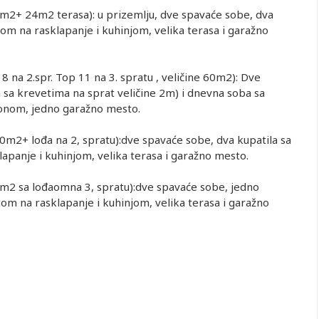
m2+ 24m2 terasa): u prizemlju, dve spavaće sobe, dva
om na rasklapanje i kuhinjom, velika terasa i garažno
8 na 2.spr. Top 11 na 3. spratu , veličine 60m2): Dve
 sa krevetima na sprat veličine 2m) i dnevna soba sa
konom, jedno garažno mesto.
m2+ lođa na 2, spratu):dve spavaće sobe, dva kupatila sa
apanje i kuhinjom, velika terasa i garažno mesto.
m2 sa lođaomna 3, spratu):dve spavaće sobe, jedno
om na rasklapanje i kuhinjom, velika terasa i garažno