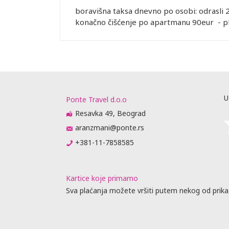
boravišna taksa dnevno po osobi: odrasli 2
konačno čišćenje po apartmanu 90eur - pla
U
Ponte Travel d.o.o
Resavka 49, Beograd
aranzmani@ponte.rs
+381-11-7858585
Kartice koje primamo
Sva plaćanja možete vršiti putem nekog od prika