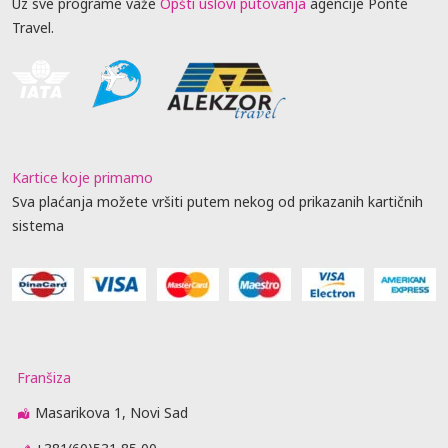
Uz sve programe važe
Opšti uslovi putovanja
agencije Ponte
Travel.
Kartice koje primamo
Sva plaćanja možete vršiti putem nekog od prikazanih kartičnih
sistema
Franšiza
Masarikova 1, Novi Sad