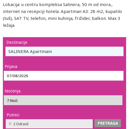
Lokacija: u centru kompleksa Salinera, 50 m od mora.,
internet na recepciji hotela. Apartman A3: 28 m2, kupatilo
(tuš), SAT TV, telefon, mini kuhinja, frižider, balkon. Max 3
ležaja.
Destinacije
SALINERA Apartmani
Prijava
Noćenja
Putnici
2 Odrasli