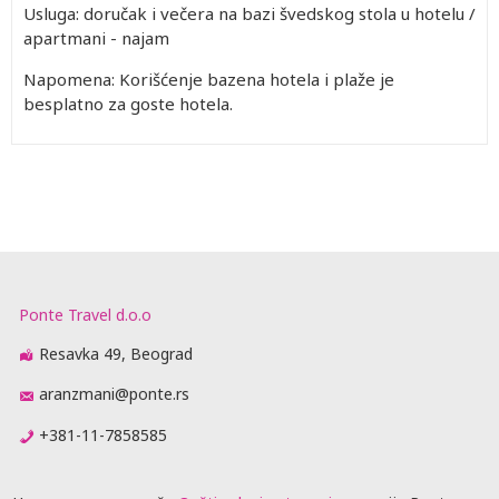
Usluga: doručak i večera na bazi švedskog stola u hotelu /
apartmani - najam
Napomena: Korišćenje bazena hotela i plaže je
besplatno za goste hotela.
Ponte Travel d.o.o
Resavka 49, Beograd
aranzmani@ponte.rs
+381-11-7858585