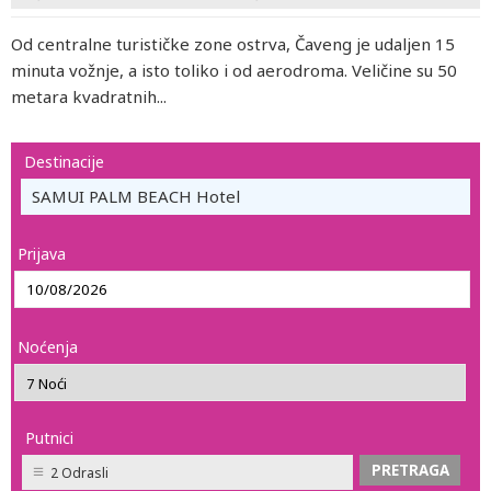
Od centralne turističke zone ostrva, Čaveng je udaljen 15
minuta vožnje, a isto toliko i od aerodroma. Veličine su 50
metara kvadratnih...
Destinacije
SAMUI PALM BEACH Hotel
Prijava
Noćenja
Putnici
2 Odrasli