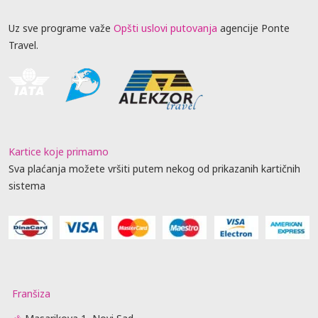
Uz sve programe važe
Opšti uslovi putovanja
agencije Ponte
Travel.
Kartice koje primamo
Sva plaćanja možete vršiti putem nekog od prikazanih kartičnih
sistema
Franšiza