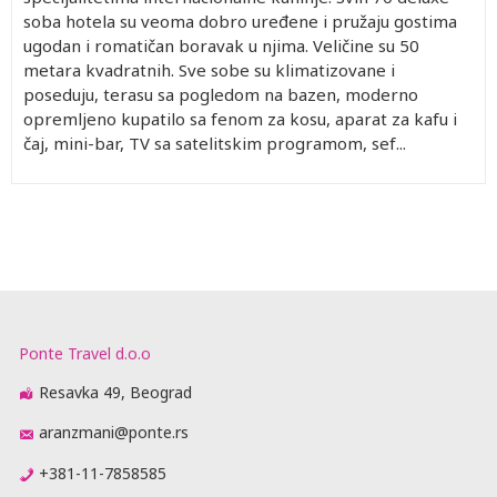
soba hotela su veoma dobro uređene i pružaju gostima
ugodan i romatičan boravak u njima. Veličine su 50
metara kvadratnih. Sve sobe su klimatizovane i
poseduju, terasu sa pogledom na bazen, moderno
opremljeno kupatilo sa fenom za kosu, aparat za kafu i
čaj, mini-bar, TV sa satelitskim programom, sef...
Ponte Travel d.o.o
Resavka 49, Beograd
aranzmani@ponte.rs
+381-11-7858585