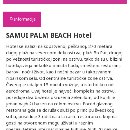
Informacije
SAMUI PALM BEACH Hotel
Hotel se nalazi na sopstvenoj peščanoj, 270 metara
dugoj plaži na severnom delu ostrva, plaži Bo Put, drugoj
po vežnosti turističkoj zoni na ostrvu, tako da su u blizini
hotela,svega nekoliko minuta hoda, smešteni restorani,
barovi, noćni život, kao i noćni bazar u takozvanom
ribarskom selu. Od centralne turističke zone ostrva,
Čaveng je udaljen 15 minuta vožnje, a isto toliko i od
aerodroma. Ovaj hotel je najveći kompleks na ostrvu,
poseduje dva bazena okružena zelenilom, od kojih je
jedan najduži bazen na celom ostrvu. Pored glavnog
restorana gde se dorušak služi po principu švedskog
sotla, poseduje 3 odlična a la carte restorana u kojima
gosti na otvorenom mogu uživati u raznim
specijalitetima internacionalne kuhinje. Svih 70 deluxe