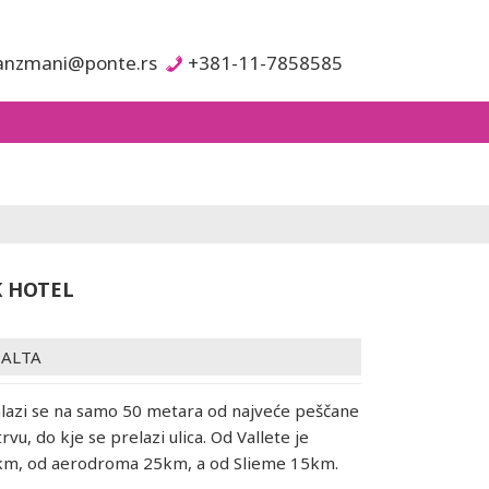
anzmani@ponte.rs
+381-11-7858585
 HOTEL
ALTA
alazi se na samo 50 metara od najveće peščane
rvu, do kje se prelazi ulica. Od Vallete je
 km, od aerodroma 25km, a od Slieme 15km.