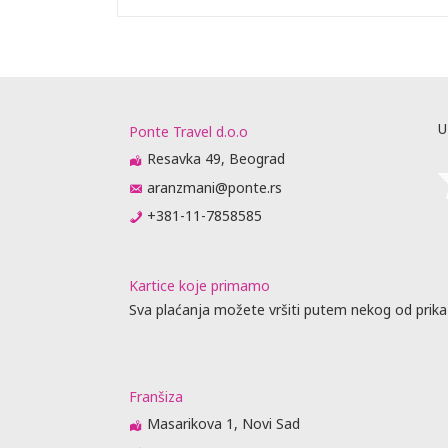
U
Ponte Travel d.o.o
Resavka 49, Beograd
aranzmani@ponte.rs
+381-11-7858585
Kartice koje primamo
Sva plaćanja možete vršiti putem nekog od prika
Franšiza
Masarikova 1, Novi Sad