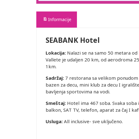
Informacije
SEABANK Hotel
Lokacija:
Nalazi se na samo 50 metara od n
Vallete je udaljen 20 km, od aerodroma 2
1km.
Sadržaj:
7 restorana sa velikom ponudom i
bazen za decu, mini klub za decu I igralište
bavljenja sportovima na vodi.
Smeštaj:
Hotel ima 467 soba. Svaka soba im
balkon, SAT TV, telefon, aparat za čaj I kafu
Usluga:
All inclusive- sve uključeno.