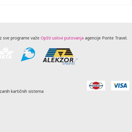
z sve programe važe
Opšti uslovi putovanja
agencije Ponte Travel.
zanih kartičnih sistema