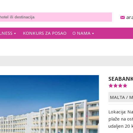
ar
LNESS
KONKURS ZA POSAO
O NAMA
SEABANK
MALTA
/
M
Lokacija: N
plaže na ost
udaljen 20