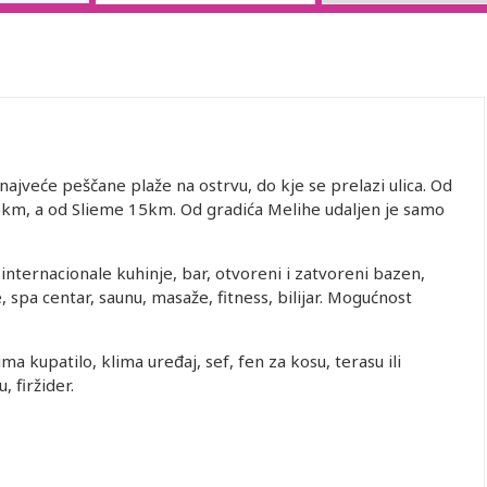
ajveće peščane plaže na ostrvu, do kje se prelazi ulica. Od
5km, a od Slieme 15km. Od gradića Melihe udaljen je samo
nternacionale kuhinje, bar, otvoreni i zatvoreni bazen,
, spa centar, saunu, masaže, fitness, bilijar. Mogućnost
a kupatilo, klima uređaj, sef, fen za kosu, terasu ili
, firžider.