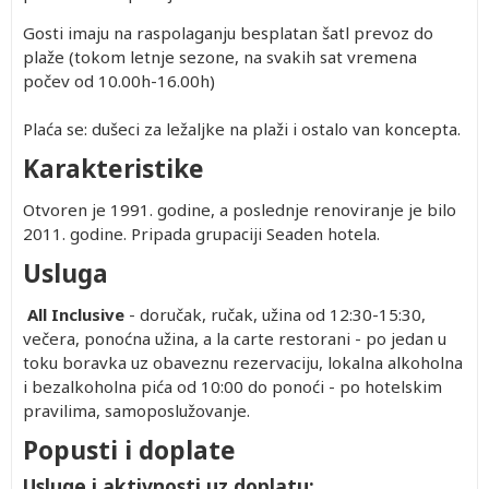
Gosti imaju na raspolaganju besplatan šatl prevoz do
plaže (tokom letnje sezone, na svakih sat vremena
počev od 10.00h-16.00h)
Plaća se: dušeci za ležaljke na plaži i ostalo van koncepta.
Karakteristike
Otvoren je 1991. godine, a poslednje renoviranje je bilo
2011. godine. Pripada grupaciji Seaden hotela.
Usluga
All Inclusive
- doručak, ručak, užina od 12:30-15:30,
večera, ponoćna užina, a la carte restorani - po jedan u
toku boravka uz obaveznu rezervaciju, lokalna alkoholna
i bezalkoholna pića od 10:00 do ponoći - po hotelskim
pravilima, samoposlužovanje.
Popusti i doplate
Usluge i aktivnosti uz doplatu: