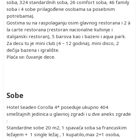
soba, 324 standardnih soba, 26 comfort soba, 46 family
soba i 4 sobe prilagođene osobama sa posebnim
potrebama).
Gostima su na raspolaganju osim glavnog restorana i 2 à
la carte restorana (restoran nacionalne kuhinje i
italijanski restoran), 5 barova kao i bazeni i aqua park.
Za decu tu je mini club (4 – 12 godina), mini disco, 2
dečija bazena i igralište.
Plaća se: čuvanje dece.
Sobe
Hotel Seaden Corolla 4* poseduje ukupno 404
smeštajnih jedinica u glavnoj zgradi i u dve aneks zgrade
:
Standardne sobe 20 m2, 1 spavaća soba sa francuskim
ležajem + 1 single ležaj , 1 kupatilo,max 2+1 osoba,