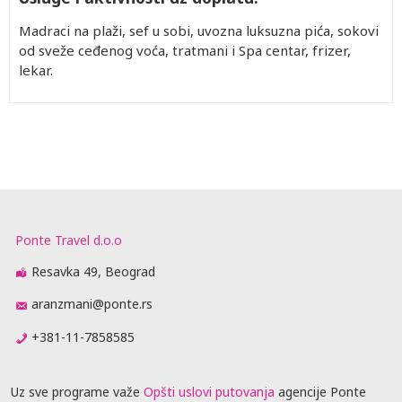
Madraci na plaži, sef u sobi, uvozna luksuzna pića, sokovi
od sveže ceđenog voća, tratmani i Spa centar, frizer,
lekar.
Ponte Travel d.o.o
Resavka 49, Beograd
aranzmani@ponte.rs
+381-11-7858585
Uz sve programe važe
Opšti uslovi putovanja
agencije Ponte