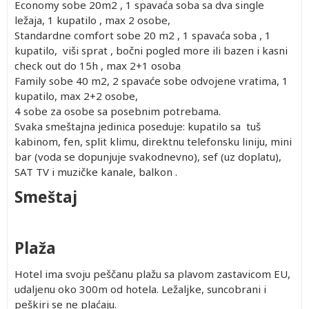
Economy sobe 20m2 , 1 spavaća soba sa dva single
ležaja, 1 kupatilo , max 2 osobe,
Standardne comfort sobe 20 m2 , 1 spavaća soba , 1
kupatilo, viši sprat , bočni pogled more ili bazen i kasni
check out do 15h , max 2+1 osoba
Family sobe 40 m2, 2 spavaće sobe odvojene vratima, 1
kupatilo, max 2+2 osobe,
4 sobe za osobe sa posebnim potrebama.
Svaka smeštajna jedinica poseduje: kupatilo sa tuš
kabinom, fen, split klimu, direktnu telefonsku liniju, mini
bar (voda se dopunjuje svakodnevno), sef (uz doplatu),
SAT TV i muzičke kanale, balkon .
Smeštaj
Plaža
Hotel ima svoju peščanu plažu sa plavom zastavicom EU,
udaljenu oko 300m od hotela. Ležaljke, suncobrani i
peškiri se ne plaćaju.