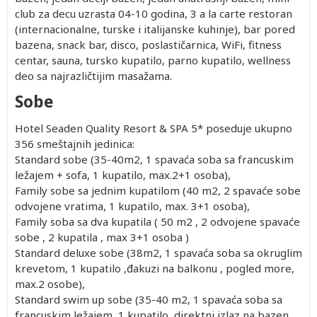
club za decu uzrasta 04-10 godina, 3 a la carte restoran
(internacionalne, turske i italijanske kuhinje), bar pored
bazena, snack bar, disco, poslastičarnica, WiFi, fitness
centar, sauna, tursko kupatilo, parno kupatilo, wellness
deo sa najrazličtijim masažama.
Sobe
Hotel Seaden Quality Resort & SPA 5* poseduje ukupno
356 smeštajnih jedinica:
Standard sobe (35-40m2, 1 spavaća soba sa francuskim
ležajem + sofa, 1 kupatilo, max.2+1 osoba),
Family sobe sa jednim kupatilom (40 m2, 2 spavaće sobe
odvojene vratima, 1 kupatilo, max. 3+1 osoba),
Family soba sa dva kupatila ( 50 m2 , 2 odvojene spavaće
sobe , 2 kupatila , max 3+1 osoba )
Standard deluxe sobe (38m2, 1 spavaća soba sa okruglim
krevetom, 1 kupatilo ,đakuzi na balkonu , pogled more,
max.2 osobe),
Standard swim up sobe (35-40 m2, 1 spavaća soba sa
francuskim ležajem, 1 kupatilo, direktni izlaz na bazen,