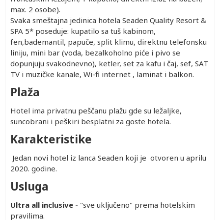
max. 2 osobe).
Svaka smeštajna jedinica hotela Seaden Quality Resort &
SPA 5* poseduje: kupatilo sa tuš kabinom,
fen,bademantil, papuče, split klimu, direktnu telefonsku
liniju, mini bar (voda, bezalkoholno piće i pivo se
dopunjuju svakodnevno), ketler, set za kafu i čaj, sef, SAT
TV i muzičke kanale, Wi-fi internet , laminat i balkon.
Plaža
Hotel ima privatnu peščanu plažu gde su ležaljke,
suncobrani i peškiri besplatni za goste hotela.
Karakteristike
Jedan novi hotel iz lanca Seaden koji je otvoren u aprilu
2020. godine.
Usluga
Ultra all inclusive -
"sve uključeno"
prema hotelskim
pravilima.