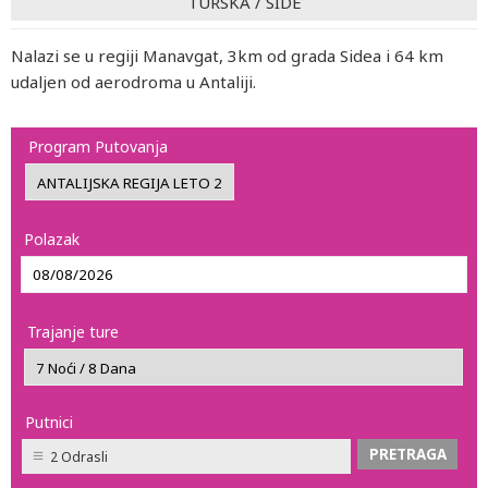
TURSKA
/
SIDE
Nalazi se u regiji Manavgat, 3km od grada Sidea i 64 km
udaljen od aerodroma u Antaliji.
Program Putovanja
Polazak
Trajanje ture
Putnici
2 Odrasli