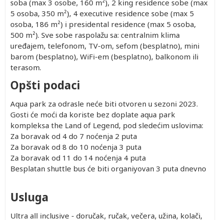
soba (max 3 osobe, 160 m²), 2 king residence sobe (max
5 osoba, 350 m²), 4 executive residence sobe (max 5
osoba, 186 m²) i presidental residence (max 5 osoba,
500 m²). Sve sobe raspolažu sa: centralnim klima
uređajem, telefonom, TV-om, sefom (besplatno), mini
barom (besplatno), WiFi-em (besplatno), balkonom ili
terasom.
Opšti podaci
Aqua park za odrasle neće biti otvoren u sezoni 2023.
Gosti će moći da koriste bez doplate aqua park
kompleksa the Land of Legend, pod sledećim uslovima:
Za boravak od 4 do 7 noćenja 2 puta
Za boravak od 8 do 10 noćenja 3 puta
Za boravak od 11 do 14 noćenja 4 puta
Besplatan shuttle bus će biti organiyovan 3 puta dnevno
Usluga
Ultra all inclusive - doručak, ručak, večera, užina, kolači,