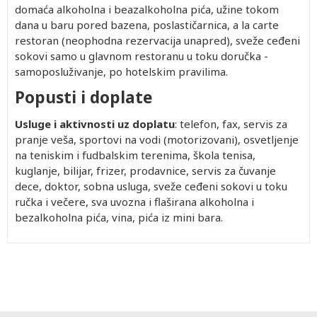
domaća alkoholna i beazalkoholna pića, užine tokom
dana u baru pored bazena, poslastičarnica, a la carte
restoran (neophodna rezervacija unapred), sveže ceđeni
sokovi samo u glavnom restoranu u toku doručka -
samoposluživanje, po hotelskim pravilima.
Popusti i doplate
Usluge i aktivnosti uz doplatu
: telefon, fax, servis za
pranje veša, sportovi na vodi (motorizovani), osvetljenje
na teniskim i fudbalskim terenima, škola tenisa,
kuglanje, bilijar, frizer, prodavnice, servis za čuvanje
dece, doktor, sobna usluga, sveže ceđeni sokovi u toku
ručka i večere, sva uvozna i flaširana alkoholna i
bezalkoholna pića, vina, pića iz mini bara.