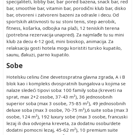
specijaliteti, lobby bar, bar pored bazena, snack bar, red
bar, smoothie bar, vitamin bar, porodični klub bar, disko
bar, otvoreni i zatvoreni bazeni za odrasle i decu. Od
sportskih aktivnosti tu su: stoni tenis, step aerobik,
fitness, košarka, odbojka na plaži, 12 teniskih terena
(potrebna rezervacija unapred). Za najmlađe tu su mini
klub za decu 4-12 god, mini bioskop, animacija. Za
relaksaciju gosti hotela mogu koristiti tursko kupatilo,
saunu, đakuzi, parno kupatilo.
Sobe
Hotelsku celinu čine devetospratna glavna zgrada, A i B
blok kao i kompleks dvospratnih bungalova u kojima se
nalaze sledeći tipovi soba: 100 family soba (kreveti na
sprat, max 2+2 osobe, 37-43 m²), 36 jednosobnih
superior soba (max 3 osobe, 75-85 m²), 49 jednosobnih
deluxe soba (max 3 osobe, 70-75 m²),6 suite soba (max 3
osobe, 124 m²), 192 luxury sobe (max 3 osobe, francuski
lezaj ili dva odvojena kreveta, za dodatnu osobu/dete
dodatni pomocni lezaj, 45-62 m²), 10 premium suite