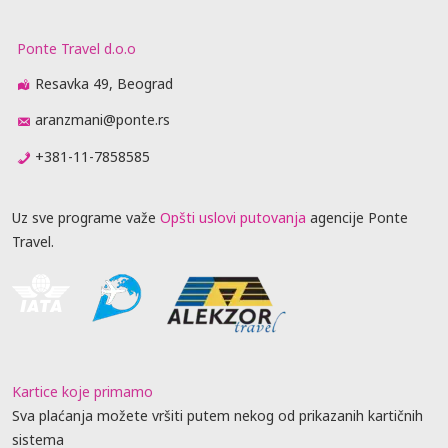
Ponte Travel d.o.o
Resavka 49, Beograd
aranzmani@ponte.rs
+381-11-7858585
Uz sve programe važe
Opšti uslovi putovanja
agencije Ponte
Travel.
Kartice koje primamo
Sva plaćanja možete vršiti putem nekog od prikazanih kartičnih
sistema