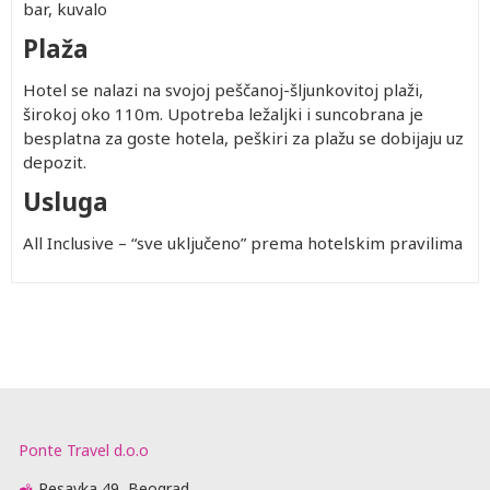
bar, kuvalo
Plaža
Hotel se nalazi na svojoj peščanoj-šljunkovitoj plaži,
širokoj oko 110m. Upotreba ležaljki i suncobrana je
besplatna za goste hotela, peškiri za plažu se dobijaju uz
depozit.
Usluga
All Inclusive – “sve uključeno” prema hotelskim pravilima
Ponte Travel d.o.o
Resavka 49, Beograd