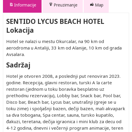
Informacije
Preuzimanje
Map
SENTIDO LYCUS BEACH HOTEL
Lokacija
Hotel se nalazi u mestu Okurcalar, na 90 km od
aerodroma u Antaliji, 33 km od Alanije, 10 km od grada
Avsalara.
Sadržaj
Hotel je otvoren 2008, a poslednji put renoviran 2023.
godine. Recepcija, glavni restoran, turski A la carte
restoran (jednom u toku boravka besplatno uz
prethodnu rezervaciju), Lobby bar, Snack bar, Pool bar,
Disco bar, Beach bar, Lycus bar, unutrašnji (greje se u
toku zime) i spoljašnji bazen, dečiji bazen, mali akvapark
sa dva tobogana, Spa centar, sauna, tursko kupatilo,
đakuzi, teretana, dečija igraonica i mini klub za decu od
4-12 godina, dnevni i večernji program animacije, teren