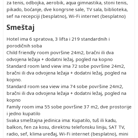
za tenis, odbojka, aerobik, aqua gimnastika, stoni tenis,
pikado, boćanje, dve kongrsne sale, TV sala, biblioteka,
sef na recepciji (besplatno), Wi-Fi internet (besplatno)
Smeštaj
Hotel ima 6 spratova, 3 lifta i 219 standardnih i
porodičnih soba
Child friendly room površine 24m2, bračni ili dva
odvojena ležaja + dodatni ležaj, pogled na kopno
Standard room land view ima 72 sobe površine 24m2,
bračni ili dva odvojena ležaja + dodatni ležaj, pogled na
kopno.
Standard room sea view ima 74 sobe površine 24m2,
bračni ili dva odvojena ležaja + dodatni ležaj, pogled na
kopno
Family room ima 55 sobe površine 37 m2, dve prostorije
i jedno kupatilo
Svaka smeštajna jedinica ima: Kupatilo, tuš ili kadu,
balkon, fen za kosu, direktnu telefonsku liniju, SAT TV,
radio, sef, klima uređaj, Wi-Fi internet (besplatno), mini