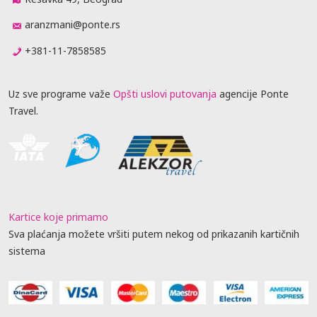
aranzmani@ponte.rs
+381-11-7858585
Uz sve programe važe
Opšti uslovi putovanja
agencije Ponte
Travel.
Kartice koje primamo
Sva plaćanja možete vršiti putem nekog od prikazanih kartičnih
sistema