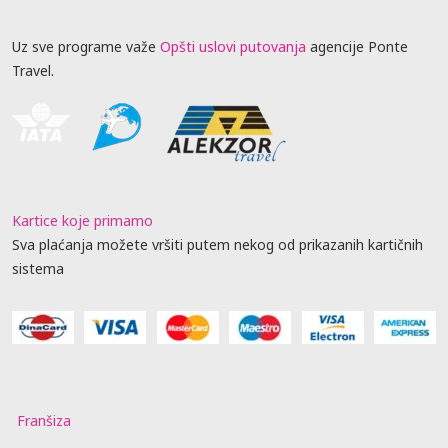
Uz sve programe važe
Opšti uslovi putovanja
agencije Ponte
Travel.
Kartice koje primamo
Sva plaćanja možete vršiti putem nekog od prikazanih kartičnih
sistema
Franšiza