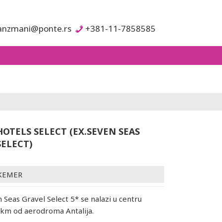
anzmani@ponte.rs
+381-11-7858585
HOTELS SELECT (EX.SEVEN SEAS
SELECT)
KEMER
 Seas Gravel Select 5* se nalazi u centru
km od aerodroma Antalija.