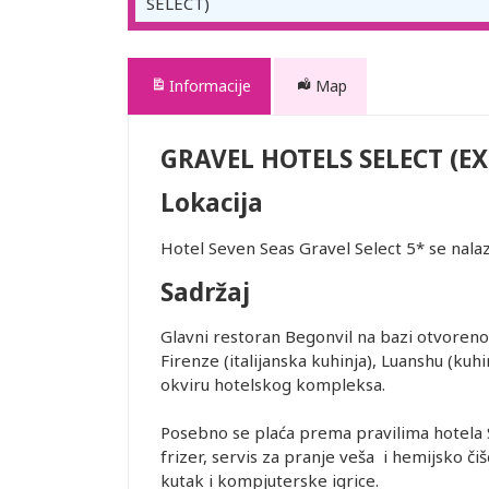
SELECT)
Informacije
Map
GRAVEL HOTELS SELECT (EX
Lokacija
Hotel Seven Seas Gravel Select 5* se nala
Sadržaj
Glavni restoran Begonvil na bazi otvorenog
Firenze (italijanska kuhinja), Luanshu (kuhi
okviru hotelskog kompleksa.
Posebno se plaća prema pravilima hotela S
frizer, servis za pranje veša i hemijsko čiš
kutak i kompjuterske igrice.