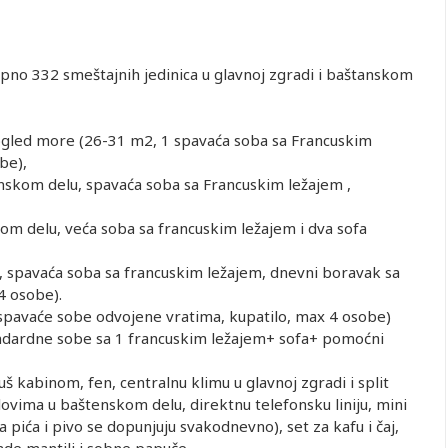
pno 332 smeštajnih jedinica u glavnoj zgradi i baštanskom
ogled more (26-31 m2, 1 spavaća soba sa Francuskim
be),
nskom delu, spavaća soba sa Francuskim ležajem ,
m delu, veća soba sa francuskim ležajem i dva sofa
 spavaća soba sa francuskim ležajem, dnevni boravak sa
4 osobe).
 spavaće sobe odvojene vratima, kupatilo, max 4 osobe)
standardne sobe sa 1 francuskim ležajem+ sofa+ pomoćni
uš kabinom, fen, centralnu klimu u glavnoj zgradi i split
ovima u baštenskom delu, direktnu telefonsku liniju, mini
pića i pivo se dopunjuju svakodnevno), set za kafu i čaj,
bade mantili i sobne papuče.