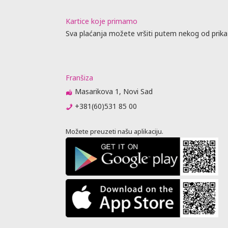
Kartice koje primamo
Sva plaćanja možete vršiti putem nekog od prika
Franšiza
Masarikova 1, Novi Sad
+381(60)531 85 00
Možete preuzeti našu aplikaciju.