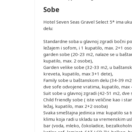
Sobe
Hotel Seven Seas Gravel Select 5* ima uku
delu:
Standardne soba u glavnoj zgradi bočni p
ležajem i sofom, i 1 kupatilo, max. 2+1 oso
Leaflet
garden sobe (20-23 m2, nalaze se u bašta
kupatilo, max. 2 osobe),
Garden velike sobe (32-33 m2, u baštansko
kreveta, kupatilo, max 3+1 dete),
Family sobe u baštanskom delu (34-39 m2,
dve sofe odvojene vratima, kupatilo, max 
Suit sobe u glavnoj zgradi (42-51 m2, dve
Child friendly sobe ( iste veličine kao i 
ležaj, kupatilo, max 2+2 osoba)
Svaka smeštajna jedinica ima: kupatilo sa t
klimu koja radi u skladu sa vremenskim usl
bar (voda, mleko, čokoladice, bezalkoholna 
ketler, sef, laminat, SAT LCD TV, balkon, 