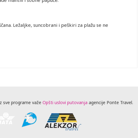
ščana. Ležaljke, suncobrani i peškiri za plažu se ne
z sve programe važe
Opšti uslovi putovanja
agencije Ponte Travel.