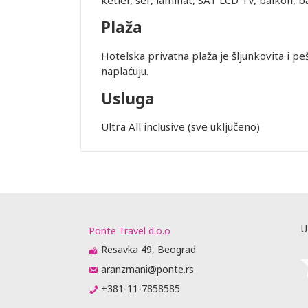
Plaža
Hotelska privatna plaža je šljunkovita i pe
naplaćuju.
Usluga
Ultra All inclusive (sve uključeno)
U
Ponte Travel d.o.o
Resavka 49, Beograd
aranzmani@ponte.rs
+381-11-7858585