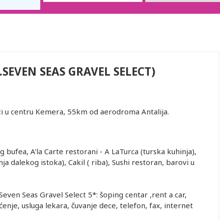
.SEVEN SEAS GRAVEL SELECT)
zi u centru Kemera, 55km od aerodroma Antalija.
 bufea, A'la Carte restorani - A LaTurca (turska kuhinja),
nja dalekog istoka), Cakil ( riba), Sushi restoran, barovi u
even Seas Gravel Select 5*: šoping centar ,rent a car,
ćenje, usluga lekara, čuvanje dece, telefon, fax, internet