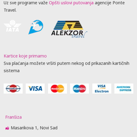
Uz sve programe važe
Opšti uslovi putovanja
agencije Ponte
Travel.
Kartice koje primamo
Sva plaćanja možete vršiti putem nekog od prikazanih kartičnih
sistema
Franšiza
Masarikova 1, Novi Sad