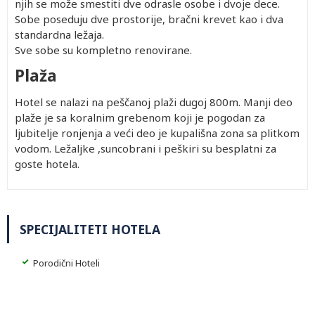
njih se može smestiti dve odrasle osobe i dvoje dece.
Sobe poseduju dve prostorije, bračni krevet kao i dva
standardna ležaja.
Sve sobe su kompletno renovirane.
Plaža
Hotel se nalazi na peščanoj plaži dugoj 800m. Manji deo
plaže je sa koralnim grebenom koji je pogodan za
ljubitelje ronjenja a veći deo je kupališna zona sa plitkom
vodom. Ležaljke ,suncobrani i peškiri su besplatni za
goste hotela.
SPECIJALITETI HOTELA
Porodični Hoteli