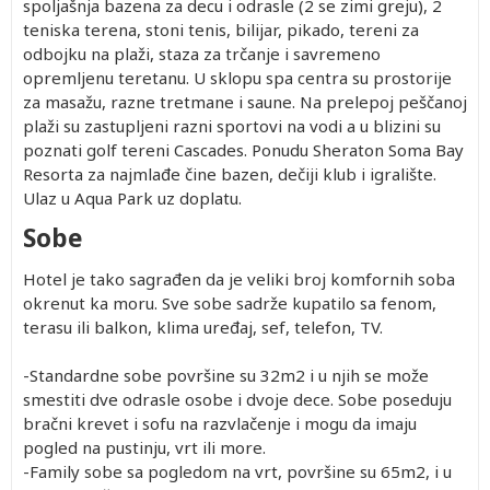
spoljašnja bazena za decu i odrasle (2 se zimi greju), 2
teniska terena, stoni tenis, bilijar, pikado, tereni za
odbojku na plaži, staza za trčanje i savremeno
opremljenu teretanu. U sklopu spa centra su prostorije
za masažu, razne tretmane i saune. Na prelepoj peščanoj
plaži su zastupljeni razni sportovi na vodi a u blizini su
poznati golf tereni Cascades. Ponudu Sheraton Soma Bay
Resorta za najmlađe čine bazen, dečiji klub i igralište.
Ulaz u Aqua Park uz doplatu.
Sobe
Hotel je tako sagrađen da je veliki broj komfornih soba
okrenut ka moru. Sve sobe sadrže kupatilo sa fenom,
terasu ili balkon, klima uređaj, sef, telefon, TV.
-Standardne sobe površine su 32m2 i u njih se može
smestiti dve odrasle osobe i dvoje dece. Sobe poseduju
bračni krevet i sofu na razvlačenje i mogu da imaju
pogled na pustinju, vrt ili more.
-Family sobe sa pogledom na vrt, površine su 65m2, i u