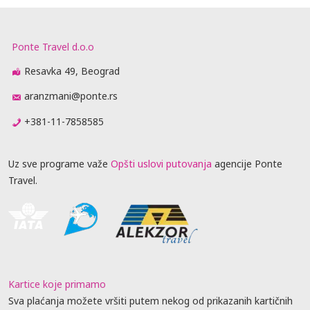
Ponte Travel d.o.o
Resavka 49, Beograd
aranzmani@ponte.rs
+381-11-7858585
Uz sve programe važe
Opšti uslovi putovanja
agencije Ponte
Travel.
Kartice koje primamo
Sva plaćanja možete vršiti putem nekog od prikazanih kartičnih