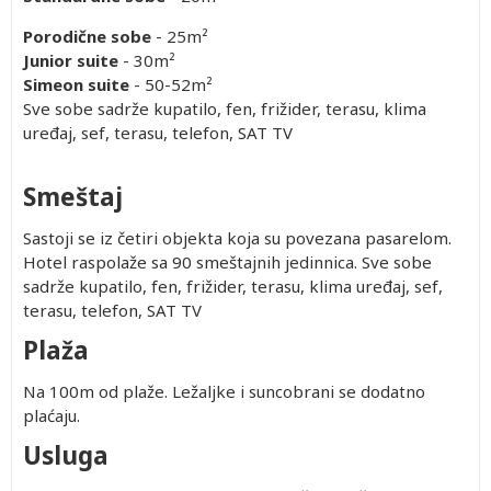
Porodične sobe
- 25m²
Junior suite
- 30m²
Simeon suite
- 50-52m²
Sve sobe sadrže kupatilo, fen, frižider, terasu, klima
uređaj, sef, terasu, telefon, SAT TV
Smeštaj
Sastoji se iz četiri objekta koja su povezana pasarelom.
Hotel raspolaže sa 90 smeštajnih jedinnica. Sve sobe
sadrže kupatilo, fen, frižider, terasu, klima uređaj, sef,
terasu, telefon, SAT TV
Plaža
Na 100m od plaže. Ležaljke i suncobrani se dodatno
plaćaju.
Usluga