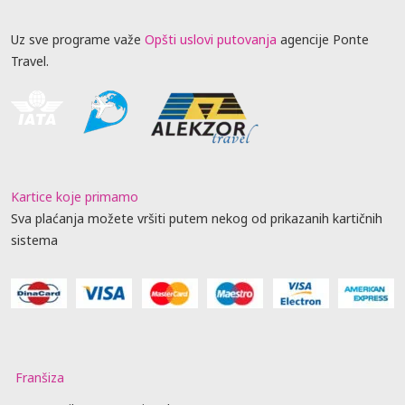
Uz sve programe važe
Opšti uslovi putovanja
agencije Ponte
Travel.
Kartice koje primamo
Sva plaćanja možete vršiti putem nekog od prikazanih kartičnih
sistema
Franšiza