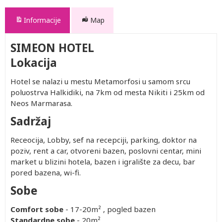
Informacije
Map
SIMEON HOTEL
Lokacija
Hotel se nalazi u mestu Metamorfosi u samom srcu
poluostrva Halkidiki, na 7km od mesta Nikiti i 25km od
Neos Marmarasa.
Sadržaj
Receocija, Lobby, sef na recepciji, parking, doktor na
poziv, rent a car, otvoreni bazen, poslovni centar, mini
market u blizini hotela, bazen i igralište za decu, bar
pored bazena, wi-fi.
Sobe
Comfort sobe
- 17-20m² , pogled bazen
Standardne sobe
- 20m²