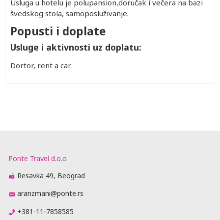
Usluga u hotelu je polupansion,doručak i večera na bazi
švedskog stola, samoposluživanje.
Popusti i doplate
Usluge i aktivnosti uz doplatu:
Dortor, rent a car.
Ponte Travel d.o.o
Resavka 49, Beograd
aranzmani@ponte.rs
+381-11-7858585