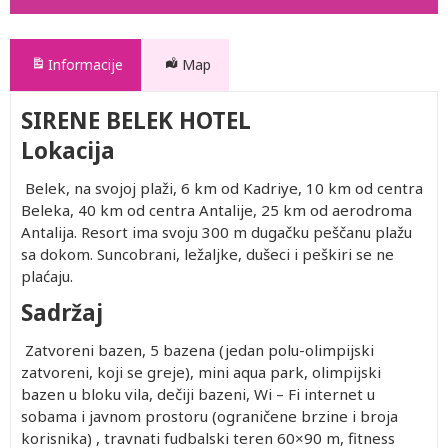
Informacije
Map
SIRENE BELEK HOTEL
Lokacija
Belek, na svojoj plaži, 6 km od Kadriye, 10 km od centra
Beleka, 40 km od centra Antalije, 25 km od aerodroma
Antalija. Resort ima svoju 300 m dugačku peščanu plažu
sa dokom. Suncobrani, ležaljke, dušeci i peškiri se ne
plaćaju.
Sadržaj
Zatvoreni bazen, 5 bazena (jedan polu-olimpijski
zatvoreni, koji se greje), mini aqua park, olimpijski
bazen u bloku vila, dečiji bazeni, Wi – Fi internet u
sobama i javnom prostoru (ograničene brzine i broja
korisnika) , travnati fudbalski teren 60×90 m, fitness