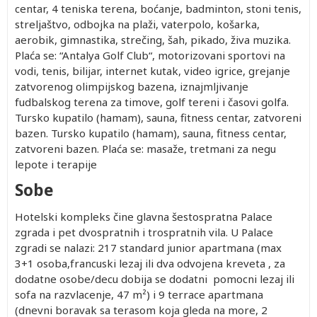
centar, 4 teniska terena, boćanje, badminton, stoni tenis,
streljaštvo, odbojka na plaži, vaterpolo, košarka,
aerobik, gimnastika, strečing, šah, pikado, živa muzika.
Plaća se: “Antalya Golf Club“, motorizovani sportovi na
vodi, tenis, bilijar, internet kutak, video igrice, grejanje
zatvorenog olimpijskog bazena, iznajmljivanje
fudbalskog terena za timove, golf tereni i časovi golfa.
Tursko kupatilo (hamam), sauna, fitness centar, zatvoreni
bazen. Tursko kupatilo (hamam), sauna, fitness centar,
zatvoreni bazen. Plaća se: masaže, tretmani za negu
lepote i terapije
Sobe
Hotelski kompleks čine glavna šestospratna Palace
zgrada i pet dvospratnih i trospratnih vila. U Palace
zgradi se nalazi: 217 standard junior apartmana (max
3+1 osoba,francuski lezaj ili dva odvojena kreveta , za
dodatne osobe/decu dobija se dodatni pomocni lezaj ili
sofa na razvlacenje, 47 m²) i 9 terrace apartmana
(dnevni boravak sa terasom koja gleda na more, 2