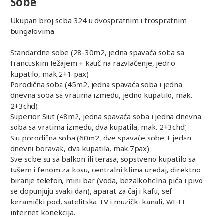
Sobe
Ukupan broj soba 324 u dvospratnim i trospratnim
bungalovima
Standardne sobe (28-30m2, jedna spavaća soba sa
francuskim ležajem + kauč na razvlačenje, jedno
kupatilo, mak.2+1 pax)
Porodična soba (45m2, jedna spavaća soba i jedna
dnevna soba sa vratima između, jedno kupatilo, mak.
2+3chd)
Superior Siut (48m2, jedna spavaća soba i jedna dnevna
soba sa vratima između, dva kupatila, mak. 2+3chd)
Siu porodična soba (60m2, dve spavaće sobe + jedan
dnevni boravak, dva kupatila, mak.7pax)
Sve sobe su sa balkon ili terasa, sopstveno kupatilo sa
tušem i fenom za kosu, centralni klima uređaj, direktno
biranje telefon, mini bar (voda, bezalkoholna pića i pivo
se dopunjuju svaki dan), aparat za čaj i kafu, sef
keramički pod, satelitska TV i muzički kanali, WI-FI
internet konekcija.