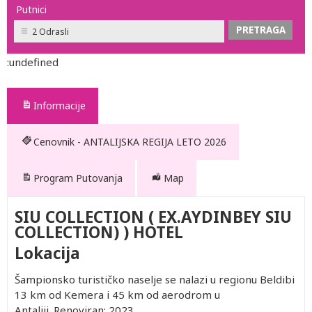
Putnici
2 Odrasli
:undefined
Informacije
Cenovnik - ANTALIJSKA REGIJA LETO 2026
Program Putovanja
Map
SIU COLLECTION ( EX.AYDINBEY SIU
COLLECTION) ) HOTEL
Lokacija
Šampionsko turističko naselje se nalazi u regionu Beldibi
13 km od Kemera i 45 km od aerodrom u
Antaliji. Renoviran: 2023