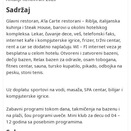
Sadržaj
Glavni restoran, A’la Carte restorani – Riblja, italijanska
kuhinja i Steak House, barovi u okolini hotelskog
kompleksa. Lekar, čuvanje dece, veš, telefonski faks,
internet kafe i kompjuterske igrice, frizer, tržni centar,
rent a car se dodatno naplaćuju. WI – FI internet veza je
besplatna u celom hotelu. Otvoreni i zatvoreni bazeni,
dečiji bazen, Relax bazen za odrasle, osam tobogana,
fitnes centar, sauna, tursko kupatilo, pikado, odbojka na
pesku, stoni tenis.
Uz doplatu: sportovi na vodi, masaža, SPA centar, bilijar i
kompjuterske igrice.
Zabavni programi tokom dana, takmičenja na bazenu i
na plaži, šou programi uveče. Mini klub za decu od 04 –
12 godina sa posebnim programima.