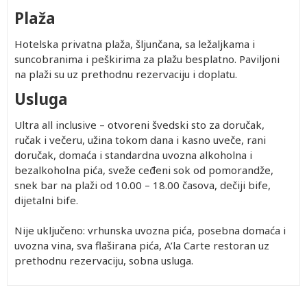
Plaža
Hotelska privatna plaža, šljunčana, sa ležaljkama i
suncobranima i peškirima za plažu besplatno. Paviljoni
na plaži su uz prethodnu rezervaciju i doplatu.
Usluga
Ultra all inclusive – otvoreni švedski sto za doručak,
ručak i večeru, užina tokom dana i kasno uveče, rani
doručak, domaća i standardna uvozna alkoholna i
bezalkoholna pića, sveže ceđeni sok od pomorandže,
snek bar na plaži od 10.00 – 18.00 časova, dečiji bife,
dijetalni bife.
Nije uključeno: vrhunska uvozna pića, posebna domaća i
uvozna vina, sva flaširana pića, A’la Carte restoran uz
prethodnu rezervaciju, sobna usluga.