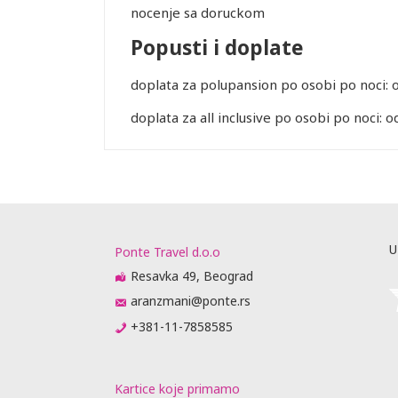
nocenje sa doruckom
Popusti i doplate
doplata za polupansion po osobi po noci: o
doplata za all inclusive po osobi po noci: 
Leaflet
U
Ponte Travel d.o.o
Resavka 49, Beograd
aranzmani@ponte.rs
+381-11-7858585
Kartice koje primamo