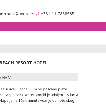
anzmani@ponte.rs
+381-11-7858585
 BEACH RESORT HOTEL
A NAPA
lazi u uvali Landa, 50m od pescane plaze
h. Aqua park Water World je udaljen 1.5 km a
Nape je na 10ak minuta voznje od hotelskog