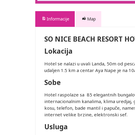
Informacije
Map
SO NICE BEACH RESORT HO
Lokacija
Hotel se nalazi u uvali Landa, 50m od pe
udaljen 1.5 km a centar Aya Nape je na 1
Sobe
Hotel raspolaze sa 85 elegantnih bungalo
internacionalnim kanalima, klima uredjaj, 
kosu, telefon, bade mantil i papuče, name
internet velike brzine, elektronski sef.
Usluga