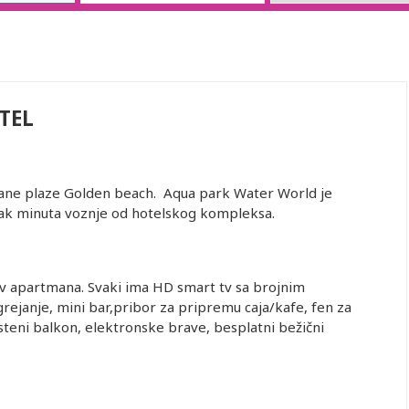
TEL
scane plaze Golden beach. Aqua park Water World je
0ak minuta voznje od hotelskog kompleksa.
v apartmana. Svaki ima HD smart tv sa brojnim
grejanje, mini bar,pribor za pripremu caja/kafe, fen za
steni balkon, elektronske brave, besplatni bežični