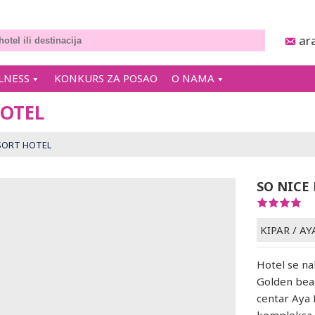
ar
LNESS
KONKURS ZA POSAO
O NAMA
HOTEL
SORT HOTEL
SO NICE
KIPAR
/
AY
Hotel se na
Golden beac
centar Aya 