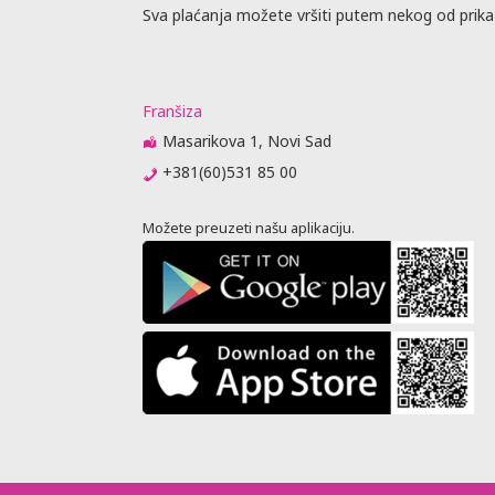
Sva plaćanja možete vršiti putem nekog od prika
Franšiza
Masarikova 1, Novi Sad
+381(60)531 85 00
Možete preuzeti našu aplikaciju.