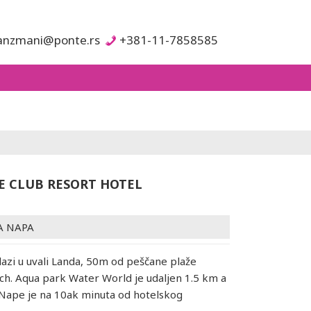
anzmani@ponte.rs
+381-11-7858585
E CLUB RESORT HOTEL
A NAPA
lazi u uvali Landa, 50m od peščane plaže
h. Aqua park Water World je udaljen 1.5 km a
Nape je na 10ak minuta od hotelskog