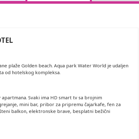
OTEL
čane plaže Golden beach. Aqua park Water World je udaljen
uta od hotelskog kompleksa.
v apartmana. Svaki ima HD smart tv sa brojnim
grejanje, mini bar, pribor za pripremu čaja/kafe, fen za
šteni balkon, elektronske brave, besplatni bežični