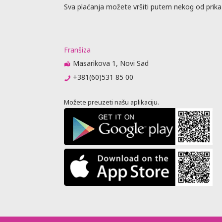
Sva plaćanja možete vršiti putem nekog od prika
Franšiza
Masarikova 1, Novi Sad
+381(60)531 85 00
Možete preuzeti našu aplikaciju.