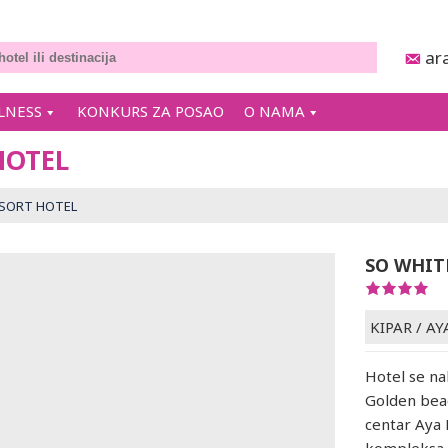
ar
LNESS
KONKURS ZA POSAO
O NAMA
HOTEL
ESORT HOTEL
SO WHIT
KIPAR
/
AY
Hotel se na
Golden beac
centar Aya 