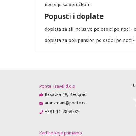
nocenje sa doručkom
Popusti i doplate
doplata za all inclusive po osobi po noci - 
doplata za polupansion po osobi po noći - 
Leaflet
U
Ponte Travel d.o.o
Resavka 49, Beograd
aranzmani@ponte.rs
+381-11-7858585
Kartice koje primamo