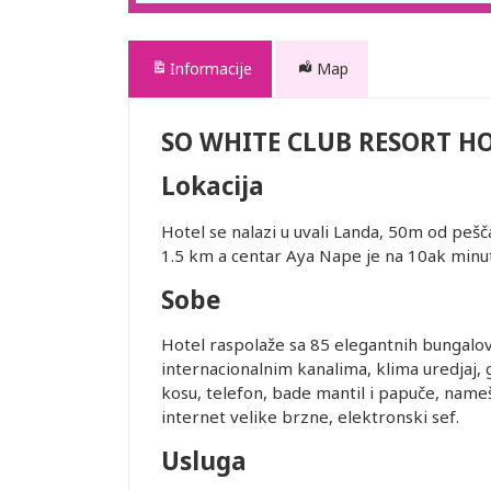
Informacije
Map
SO WHITE CLUB RESORT H
Lokacija
Hotel se nalazi u uvali Landa, 50m od peš
1.5 km a centar Aya Nape je na 10ak min
Sobe
Hotel raspolaže sa 85 elegantnih bungalo
internacionalnim kanalima, klima uredjaj, 
kosu, telefon, bade mantil i papuče, name
internet velike brzne, elektronski sef.
Usluga