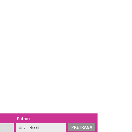
.
Putnici
2 Odrasli