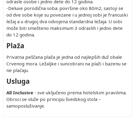
odrasle osobe i jedno dete do 12 godina.
-Deluxe porodična soba: površine oko 80m2, sastoji se
od dve sobe koje su povezane i u jednoj sobi je francuski
ležaj a u drugoj dva odvojena standardna ležaja. U sobi
može biti smešteno maksimum 3 odraslih i jedno dete
do 12 godina.
Plaža
Privatna peščana plaža je jedna od najlepših duž obale
Crvenog mora. Ležaljke i suncobrani na plaži i bazenu se
ne plaćaju.
Usluga
All Inclusive
- sve uključeno prema hotelskim pravilima.
Obroci se služe po principu švedskog stola –
samoposluživanje.