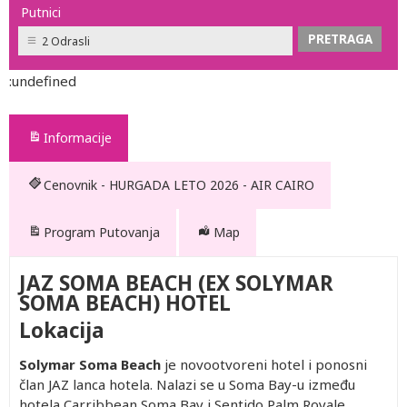
Putnici
2 Odrasli
:undefined
Informacije
Cenovnik - HURGADA LETO 2026 - AIR CAIRO
Program Putovanja
Map
JAZ SOMA BEACH (EX SOLYMAR
SOMA BEACH) HOTEL
Lokacija
Solymar Soma Beach
je novootvoreni hotel i ponosni
član JAZ lanca hotela. Nalazi se u Soma Bay-u između
hotela Carribbean Soma Bay i Sentido Palm Royale.