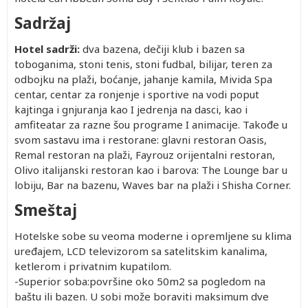
Sadržaj
Hotel sadrži:
dva bazena, dečiji klub i bazen sa
toboganima, stoni tenis, stoni fudbal, bilijar, teren za
odbojku na plaži, boćanje, jahanje kamila, Mivida Spa
centar, centar za ronjenje i sportive na vodi poput
kajtinga i gnjuranja kao I jedrenja na dasci, kao i
amfiteatar za razne šou programe I animacije. Takođe u
svom sastavu ima i restorane: glavni restoran Oasis,
Remal restoran na plaži, Fayrouz orijentalni restoran,
Olivo italijanski restoran kao i barova: The Lounge bar u
lobiju, Bar na bazenu, Waves bar na plaži i Shisha Corner.
Smeštaj
Hotelske sobe su veoma moderne i opremljene su klima
uređajem, LCD televizorom sa satelitskim kanalima,
ketlerom i privatnim kupatilom.
-Superior soba:površine oko 50m2 sa pogledom na
baštu ili bazen. U sobi može boraviti maksimum dve