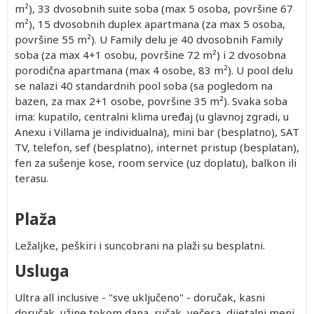
m²), 33 dvosobnih suite soba (max 5 osoba, površine 67
m²), 15 dvosobnih duplex apartmana (za max 5 osoba,
površine 55 m²). U Family delu je 40 dvosobnih Family
soba (za max 4+1 osobu, površine 72 m²) i 2 dvosobna
porodična apartmana (max 4 osobe, 83 m²). U pool delu
se nalazi 40 standardnih pool soba (sa pogledom na
bazen, za max 2+1 osobe, površine 35 m²). Svaka soba
ima: kupatilo, centralni klima uređaj (u glavnoj zgradi, u
Anexu i Villama je individualna), mini bar (besplatno), SAT
TV, telefon, sef (besplatno), internet pristup (besplatan),
fen za sušenje kose, room service (uz doplatu), balkon ili
terasu.
Plaža
Ležaljke, peškiri i suncobrani na plaži su besplatni.
Usluga
Ultra all inclusive - "sve uključeno" - doručak, kasni
doručak, užine tokom dana, ručak, večera, dijetalni meni,