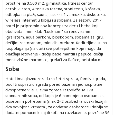
prostire na 3.500 m2, gimnastika, fitness centar,
aerobik, step, 4 teniska terena, stoni tenis, košarka,
odbojka na plaži, sauna, jacuzzi, živa muzika, diskoteka,
wireless internet u lobiju i u sobama. Za sezonu 2017
hotel je pripremio nov koncept za decu i bebe koji
obuhvata i mini klub "Lockhum" sa renoviranim
igralištem, aqua parkom, bioskopom, sobama za igru,
dečijim restoranom, mini diskotekom. Roditeljima su na
raspolaganju (na upit) sve potrepštine koje mogu da
olakšaju letovanje - dečiji bade mantili i papuče, dečiji
meni, vlažne maramice, grelači za flašice, bebi alarm.
Sobe
Hotel ima glavnu zgradu sa četiri sprata, family zgradu,
pool trospratnu zgradu pored bazena i jednospratne i
dvospratne vile. Glavna zgrada raspolaže sa 378
standardnih soba, od kojih je 6 namenjeno osobama sa
posebnim potrebama (max 2+2 osobe,francuski lezaj ili
dva odvojena kreveta , za dodatne osobe/decu dobija se
dodatni pomocni lezaj ili sofa na razvlacenje, površine 36