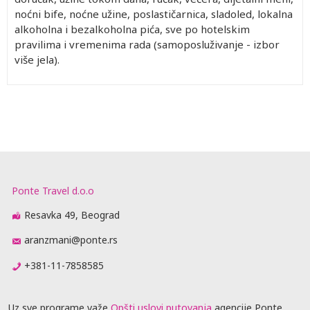
noćni bife, noćne užine, poslastičarnica, sladoled, lokalna
alkoholna i bezalkoholna pića, sve po hotelskim
pravilima i vremenima rada (samoposluživanje - izbor
više jela).
Ponte Travel d.o.o
Resavka 49, Beograd
aranzmani@ponte.rs
+381-11-7858585
Uz sve programe važe
Opšti uslovi putovanja
agencije Ponte