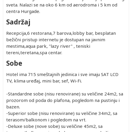
sveta. Nalazi se na oko 6 km od aerodroma i 5 km od
centra Hurgade.
Sadržaj
Recepcija,6 restorana,7 barova,lobby bar, besplatan
bežični pristup internetu je dostupan na javnim
mestima,aqua park, "lazy river" , teniski
tereni,teretana,spa centar.
Sobe
Hotel ima 715 smeštajnih jedinica i sve imaju SAT LCD
TV, klima uređaj, mini bar, sef, Wi-Fi.
-Standardne sobe (nisu renovirane) su veličine 24m2, sa
prozorom od poda do plafona, pogledom na pustinju i
bazen.
-Superior sobe (nisu renovirane) su veličine 34m2, sa
terasom/balkonom i pogledom na vrt.
-Deluxe sobe (nove sobe) su veličine 45m2, sa