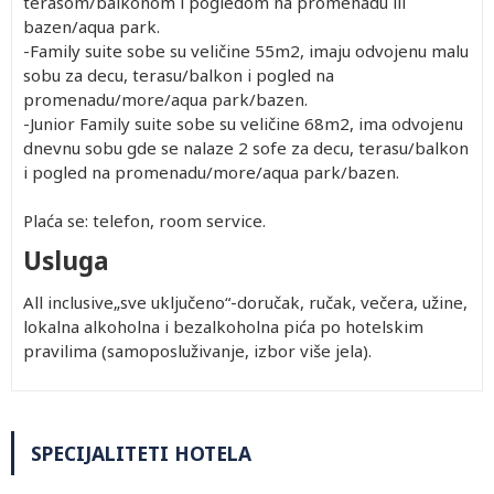
terasom/balkonom i pogledom na promenadu ili
bazen/aqua park.
-Family suite sobe su veličine 55m2, imaju odvojenu malu
sobu za decu, terasu/balkon i pogled na
promenadu/more/aqua park/bazen.
-Junior Family suite sobe su veličine 68m2, ima odvojenu
dnevnu sobu gde se nalaze 2 sofe za decu, terasu/balkon
i pogled na promenadu/more/aqua park/bazen.
Plaća se: telefon, room service.
Usluga
All inclusive
„sve uključeno“-doručak, ručak, večera, užine,
lokalna alkoholna i bezalkoholna pića po hotelskim
pravilima (samoposluživanje, izbor više jela).
SPECIJALITETI HOTELA