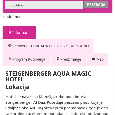
2 Odrasli
:undefined
Informacije
Cenovnik - HURGADA LETO 2026 - AIR CAIRO
Program Putovanja
Preuzimanje
Map
STEIGENBERGER AQUA MAGIC
HOTEL
Lokacija
Hotel se n
alazi na Memši, preko puta hotela
Steigenberger Al Dau. Poseduje peščanu plažu koja je
udaljena oko 400 m (prekoputa promenade), gde je deo
sa koralnim grebenom pogodan za ljubitelje podvodnog