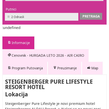
Putnici
2 Odrasli
:undefined
Informacije
Cenovnik - HURGADA LETO 2026 - AIR CAIRO
Program Putovanja
Preuzimanje
Map
STEIGENBERGER PURE LIFESTYLE
RESORT HOTEL
Lokacija
Steigenberger Pure Lifestyle je novi premium hotel
Steigenberger ALDAU Resort-a. Nalazi se na novoj zoni