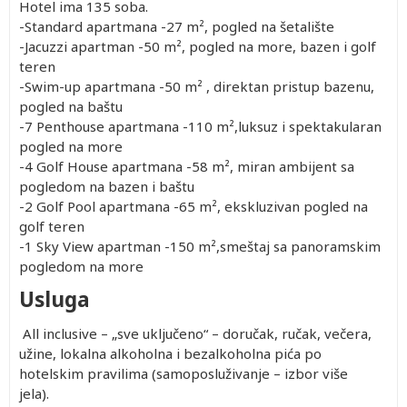
Hotel ima 135 soba.
-Standard apartmana -27 m², pogled na šetalište
-Jacuzzi apartman -50 m², pogled na more, bazen i golf
teren
-Swim-up apartmana -50 m² , direktan pristup bazenu,
pogled na baštu
-7 Penthouse apartmana -110 m²,luksuz i spektakularan
pogled na more
-4 Golf House apartmana -58 m², miran ambijent sa
pogledom na bazen i baštu
-2 Golf Pool apartmana -65 m², ekskluzivan pogled na
golf teren
-1 Sky View apartman -150 m²,smeštaj sa panoramskim
pogledom na more
Usluga
All inclusive – „sve uključeno“ – doručak, ručak, večera,
užine, lokalna alkoholna i bezalkoholna pića po
hotelskim pravilima (samoposluživanje – izbor više
jela).