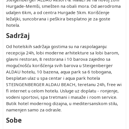
Hurgade-Memši, smešten na obali mora. Od aerodroma
udaljen 6km, a od centra Hurgade 5km. Korišćenje
ležaljki, suncobrana i peškira besplatno je za goste
hotela.
Sadržaj
Od hotelskih sadržaja gostima su na raspolaganju:
recepcija 24h, lobi moderne arhitekture sa lobi barom,
glavni restoran, 8 restorana i 10 barova zajedno sa
mogućnošću korišćenja svih barova u Steigenberger
ALDAU hotelu, 10 bazena, aqua park sa 6 tobogana,
besplatan ulaz u spa centar i aqua park hotela
STEINGENBERGER ALDAU BEACH, teretanu 24h, free wi
fi internet u celom hotelu. Usluge uz doplatu - ronjenje,
vodeni sportovi, spa tretmani i masaže i room service.
Butik hotel modernog dizajna, u meditersanskom stilu,
namenjen samo za odrasle.
Sobe