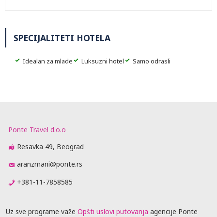
SPECIJALITETI HOTELA
Idealan za mlade
Luksuzni hotel
Samo odrasli
Ponte Travel d.o.o
Resavka 49, Beograd
aranzmani@ponte.rs
+381-11-7858585
Uz sve programe važe
Opšti uslovi putovanja
agencije Ponte