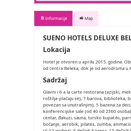
Informacije
Map
SUENO HOTELS DELUXE BE
Lokacija
Hotel je otvoren u aprilu 2015. godine. O
od centra Beleka, dok je od aerodroma u An
Sadržaj
Glavni i 6 a la carte restorana (azijski, meksi
roštilja-plaćaju se), 7 barova, biblioteka, 
povezan sa unutrašnjim), 5 bazena za decu
konferencijske sale (od 40 od 2360 osoba),
centar, đakuzi, sauna, tursko kupatilo, par
boćanje, aerobik, pilates, zumba, animaci
(4-12 godina), 5 dečijih bazena, 13 dečijih 