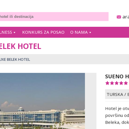
ar
LNESS
KONKURS ZA POSAO
O NAMA
ELEK HOTEL
UXE BELEK HOTEL
SUENO H
TURSKA
/
Hotel je ot
površinu od
Beleka, dok