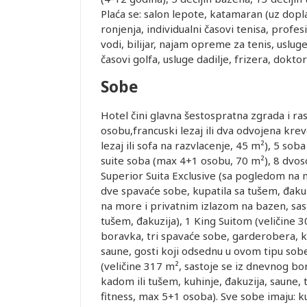
Plaća se: salon lepote, katamaran (uz doplat
ronjenja, individualni časovi tenisa, profe
vodi, bilijar, najam opreme za tenis, uslug
časovi golfa, usluge dadilje, frizera, doktor
Sobe
Leaflet
Hotel čini glavna šestospratna zgrada i r
osobu,francuski lezaj ili dva odvojena kr
lezaj ili sofa na razvlacenje, 45 m²), 5 
suite soba (max 4+1 osobu, 70 m²), 8 dvoso
Superior Suita Exclusive (sa pogledom na 
dve spavaće sobe, kupatila sa tušem, đakuz
na more i privatnim izlazom na bazen, sas
tušem, đakuzija), 1 King Suitom (veličine 
boravka, tri spavaće sobe, garderobera, ku
saune, gosti koji odsednu u ovom tipu sobe
(veličine 317 m², sastoje se iz dnevnog bo
kadom ili tušem, kuhinje, đakuzija, saune,
fitness, max 5+1 osoba). Sve sobe imaju: ku