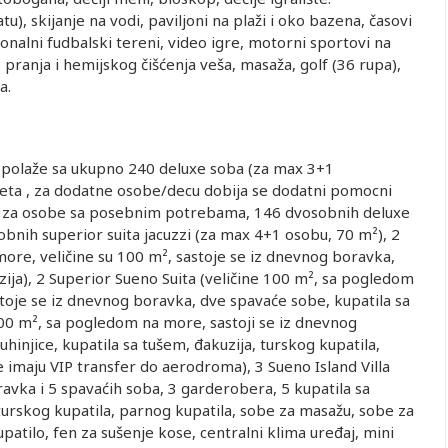
u), skijanje na vodi, paviljoni na plaži i oko bazena, časovi
sionalni fudbalski tereni, video igre, motorni sportovi na
e pranja i hemijskog čišćenja veša, masaža, golf (36 rupa),
a.
aspolaže sa ukupno 240 deluxe soba (za max 3+1
eveta , za dodatne osobe/decu dobija se dodatni pomocni
soba za osobe sa posebnim potrebama, 146 dvosobnih deluxe
bnih superior suita jacuzzi (za max 4+1 osobu, 70 m²), 2
more, veličine su 100 m², sastoje se iz dnevnog boravka,
ija), 2 Superior Sueno Suita (veličine 100 m², sa pogledom
toje se iz dnevnog boravka, dve spavaće sobe, kupatila sa
300 m², sa pogledom na more, sastoji se iz dnevnog
hinjice, kupatila sa tušem, đakuzija, turskog kupatila,
 imaju VIP transfer do aerodroma), 3 Sueno Island Villa
ravka i 5 spavaćih soba, 3 garderobera, 5 kupatila sa
 turskog kupatila, parnog kupatila, sobe za masažu, sobe za
patilo, fen za sušenje kose, centralni klima uređaj, mini