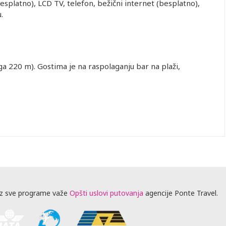
besplatno), LCD TV, telefon, bežični internet (besplatno),
.
ga 220 m). Gostima je na raspolaganju bar na plaži,
z sve programe važe
Opšti uslovi putovanja
agencije Ponte Travel.