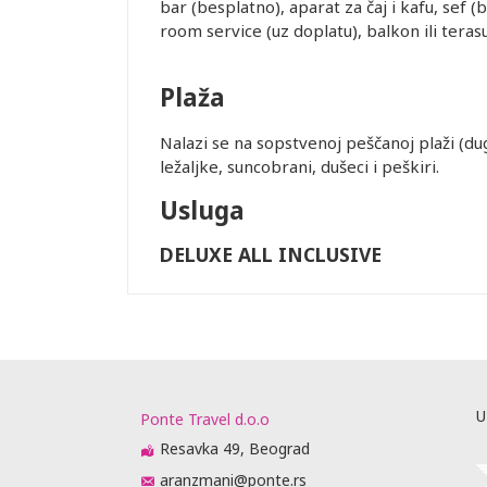
bar (besplatno), aparat za čaj i kafu, sef (
room service (uz doplatu), balkon ili terasu
Plaža
Nalazi se na sopstvenoj peščanoj plaži (du
ležaljke, suncobrani, dušeci i peškiri.
Usluga
DELUXE ALL INCLUSIVE
U
Ponte Travel d.o.o
Resavka 49, Beograd
aranzmani@ponte.rs