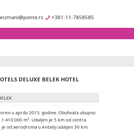
anzmani@ponte.rs
+381-11-7858585
OTELS DELUXE BELEK HOTEL
BELEK
voren u aprilu 2015. godine. Obuhvata ukupnu
 1.410.000 m². Udaljen je 5 km od centra
 je od aerodroma u Antaliji udaljen 30 km.