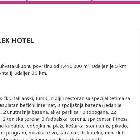
LEK HOTEL
buhvata ukupnu površinu od 1.410.000 m². Udaljen je 5 km
taliji udaljen 30 km.
čki, italijanski, turski, riblji i restoran sa specijalitetima sa
besplatan bežični internet, 3 spoljašnja bazena (jedan je
, 2 unutrašnja bazena, akva park sa 10 tobogana, 22
 2 teniska terena, 3 fudbalska terena, spa centar, fitness
no kupatilo, odbojka na plaži, košarka, stoni tenis, pikado,
oni program, muzika uživo, karaoke, diskoteka, mini club
tobogana, dečiji meni, bioskop, dečije igralište.