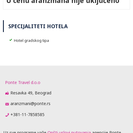
U cenu aranžmana nije uključeno
SPECIJALITETI HOTELA
Hotel gradskog tipa
Ponte Travel d.o.o
Resavka 49, Beograd
aranzmani@ponte.rs
+381-11-7858585
Uz sve programe važe
Opšti uslovi putovanja
agencije Ponte