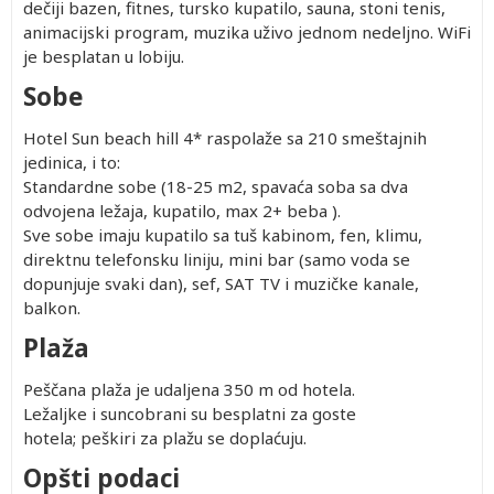
dečiji bazen, fitnes, tursko kupatilo, sauna, stoni tenis,
animacijski program, muzika uživo jednom nedeljno. WiFi
je besplatan u lobiju.
Sobe
Hotel Sun beach hill 4* raspolaže sa 210 smeštajnih
jedinica, i to:
Standardne sobe (18-25 m2, spavaća soba sa dva
odvojena ležaja, kupatilo, max 2+ beba ).
Sve sobe imaju kupatilo sa tuš kabinom, fen, klimu,
direktnu telefonsku liniju, mini bar (samo voda se
dopunjuje svaki dan), sef, SAT TV i muzičke kanale,
balkon.
Plaža
Peščana plaža je udaljena 350 m od hotela.
Ležaljke i suncobrani su besplatni za goste
hotela; peškiri za plažu se doplaćuju.
Opšti podaci