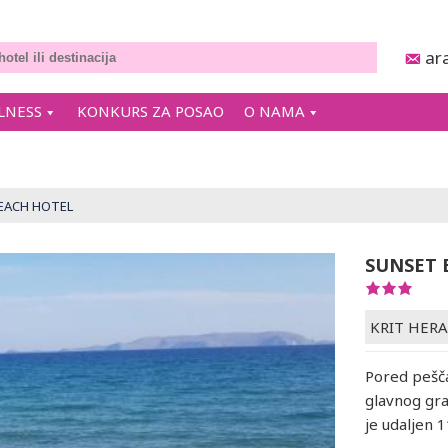
ar
LNESS
KONKURS ZA POSAO
O NAMA
EACH HOTEL
SUNSET 
KRIT HER
Pored pešč
glavnog gr
je udaljen 