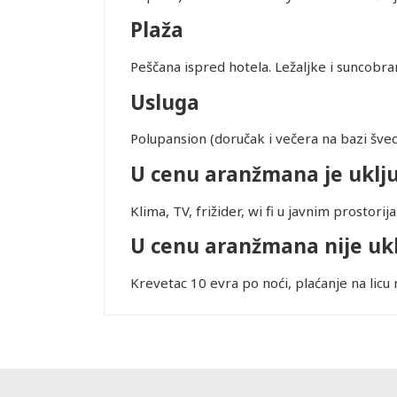
Q4834 do
Plaža
ovanja
Peščana ispred hotela. Ležaljke i suncobran
Usluga
ice dostupne
alidni u
Polupansion (doručak i večera na bazi šved
Leaflet
U cenu aranžmana je uklj
ednjem kursu
Klima, TV, frižider, wi fi u javnim prostorij
ur-ima i
or zadržava
U cenu aranžmana nije uk
Krevetac 10 evra po noći, plaćanje na licu
STRANE
 DANA PRED
SMEŠTAJ U
REMENA