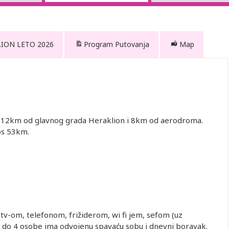
LION LETO 2026
Program Putovanja
Map
, 12km od glavnog grada Heraklion i 8km od aerodroma.
os 53km.
tv-om, telefonom, frižiderom, wi fi jem, sefom (uz
aj do 4 osobe ima odvojenu spavaću sobu i dnevni boravak.