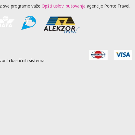
z sve programe važe
Opšti uslovi putovanja
agencije Ponte Travel.
zanih kartičnih sistema