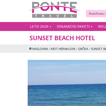
LETO 2026
DINAMICNI PAKETI
WEL
SUNSET BEACH HOTEL
NASLOVNA
KRIT HERAKLION
GRČKA
SUNSET B