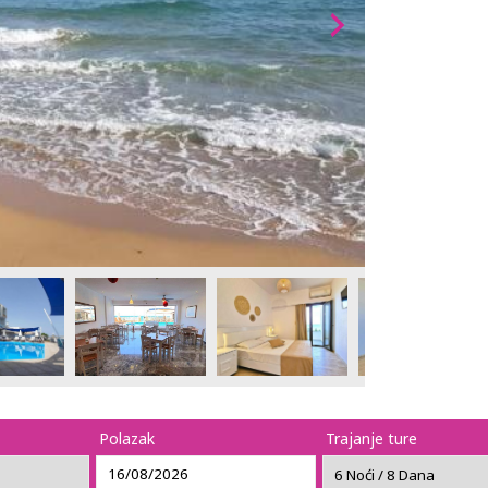
Polazak
Trajanje ture