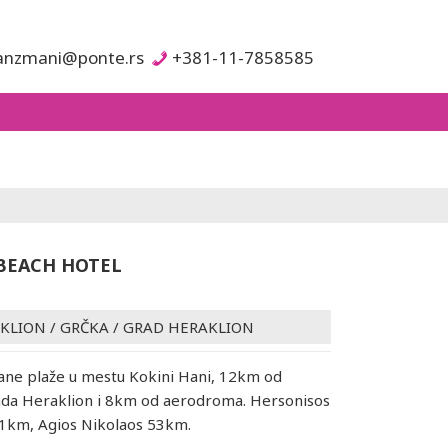
anzmani@ponte.rs
+381-11-7858585
BEACH HOTEL
AKLION
/
GRČKA
/
GRAD HERAKLION
ane plaže u mestu Kokini Hani, 12km od
ada Heraklion i 8km od aerodroma. Hersonisos
11km, Agios Nikolaos 53km.