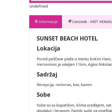
:undefined
Informacije
Cenovnik - KRIT HERAK
SUNSET BEACH HOTEL
Lokacija
Pored peščane plaže u mestu Kokini Hani
Hersonisos je udaljen 11km, Agios Nikola
edviđenom za
Sadržaj
. Transfer
Recepcija, restoran, bar, bazen.
tnera i
Sobe
Sobe su sa kupatilom, klima uređajem, sat 
erodroma u
doplatu) i terasom. Family suite za smešt