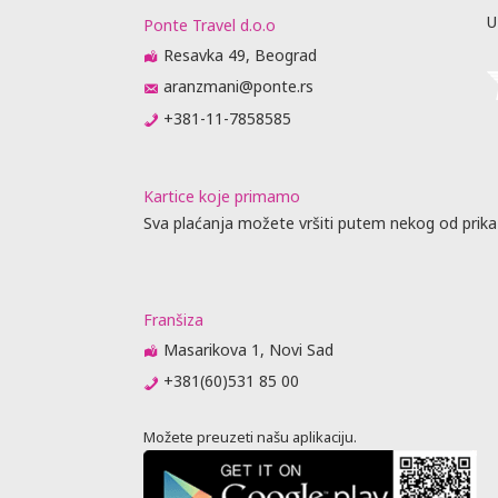
U
Ponte Travel d.o.o
Resavka 49, Beograd
uštaju
recepciji
aranzmani@ponte.rs
lobiju, ali
+381-11-7858585
 garantuje
nja Wi-Fi
 uticati.
Kartice koje primamo
objektivnih
Sva plaćanja možete vršiti putem nekog od prika
po principu
iju,
 zabranjeno
 prilikom
Franšiza
 U najvećem
Masarikova 1, Novi Sad
je, što može
si od
+381(60)531 85 00
rasporedu
Možete preuzeti našu aplikaciju.
ta ili
prisustvo).