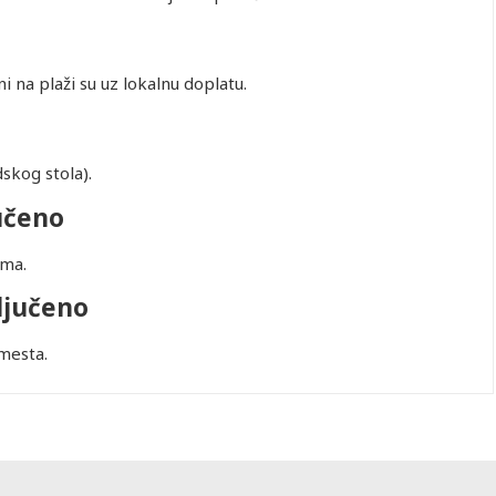
i na plaži su uz lokalnu doplatu.
skog stola).
učeno
ama.
ljučeno
 mesta.