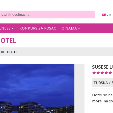
ar
LNESS
KONKURS ZA POSAO
O NAMA
HOTEL
SORT HOTEL
SUSESI 
TURSKA
/
Hotel se na
mora, na so