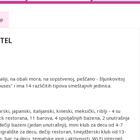
ap
TEL
iji, na obali mora, na sopstvenoj, peščano - šljunkovitoj
ouses" i ima 14 različitih tipova smeštajnih jedinica.
ski, japanski, italijanski, kineski, meksički, riblji - 4 su
ack restorana, 11 barova, 4 spoljašnjih bazena, 2 unutrašnja
iji bazeni (jedan unutrašnji), mini klub za decu od 4-7
igralište za decu, dečiji restoran, tinejdžerski klub od 13-
, bar za decu, tematske igre i aktivnosti, Wi Fi internet,