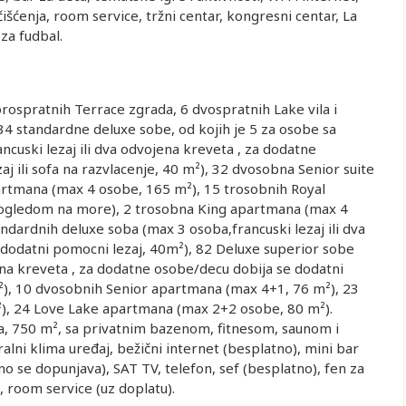
čišćenja, room service, tržni centar, kongresni centar, La
 za fudbal.
vorospratnih Terrace zgrada, 6 dvospratnih Lake vila i
34 standardne deluxe sobe, od kojih je 5 za osobe sa
uski lezaj ili dva odvojena kreveta , za dodatne
 ili sofa na razvlacenje, 40 m²), 32 dvosobna Senior suite
artmana (max 4 osobe, 165 m²), 15 trosobnih Royal
pogledom na more), 2 trosobna King apartmana (max 4
ndardnih deluxe soba (max 3 osoba,francuski lezaj ili dva
dodatni pomocni lezaj, 40m²), 82 Deluxe superior sobe
jena kreveta , za dodatne osobe/decu dobija se dodatni
 m²), 10 dvosobnih Senior apartmana (max 4+1, 76 m²), 23
²), 24 Love Lake apartmana (max 2+2 osobe, 80 m²).
ba, 750 m², sa privatnim bazenom, fitnesom, saunom i
alni klima uređaj, bežični internet (besplatno), mini bar
o se dopunjava), SAT TV, telefon, sef (besplatno), fen za
 room service (uz doplatu).