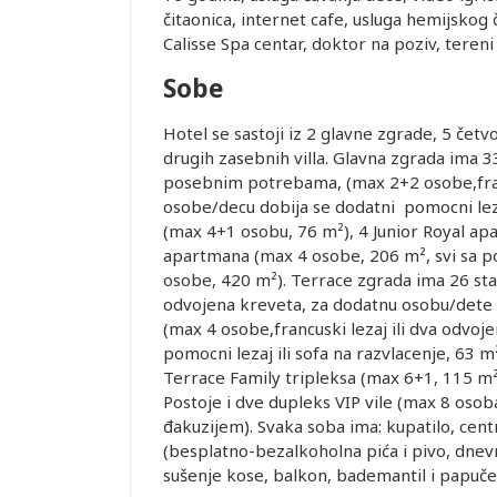
čitaonica, internet cafe, usluga hemijskog 
Calisse Spa centar, doktor na poziv, tereni
Sobe
Hotel se sastoji iz 2 glavne zgrade, 5 čet
drugih zasebnih villa. Glavna zgrada ima 3
Leaflet
posebnim potrebama, (max 2+2 osobe,franc
osobe/decu dobija se dodatni pomocni lezaj
(max 4+1 osobu, 76 m²), 4 Junior Royal ap
apartmana (max 4 osobe, 206 m², svi sa 
osobe, 420 m²). Terrace zgrada ima 26 sta
odvojena kreveta, za dodatnu osobu/dete 
(max 4 osobe,francuski lezaj ili dva odvo
pomocni lezaj ili sofa na razvlacenje, 63
Terrace Family tripleksa (max 6+1, 115 m
Postoje i dve dupleks VIP vile (max 8 oso
đakuzijem). Svaka soba ima: kupatilo, centr
(besplatno-bezalkoholna pića i pivo, dnevn
sušenje kose, balkon, bademantil i papuče,