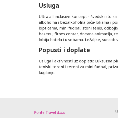
Usluga
Ultra all inclusive koncept - švedski sto z
alkoholna i bezalkoholna pića-lokalna i p
lopticama, mini fudbal, stoni tenis, odbojk
bazenu, fitnes centar, dnevna animacija, t
lobiju hotela i u sobama. Ležaljke, suncobr
Popusti i doplate
Usluga i aktivnosti uz doplatu: Luksuzna pić
teniski tereni i tereni za mini fudbal, privat
kuglanje.
U
Ponte Travel d.o.o