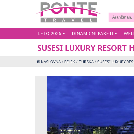
LETO 2026
DINAMICNI PAKETI
WEL
SUSESI LUXURY RESORT 
NASLOVNA
BELEK
TURSKA
SUSESI LUXURY RE