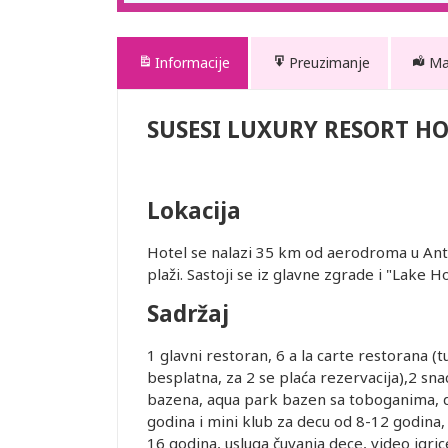
Informacije
Preuzimanje
M
SUSESI LUXURY RESORT HO
Lokacija
Hotel se nalazi 35 km od aerodroma u Antal
plaži. Sastoji se iz glavne zgrade i "Lake H
Sadržaj
1 glavni restoran, 6 a la carte restorana (tur
besplatna, za 2 se plaća rezervacija),2 sn
bazena, aqua park bazen sa toboganima, deč
godina i mini klub za decu od 8-12 godina, 
16 godina, usluga čuvanja dece, video igrice