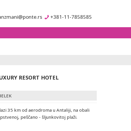
anzmani@ponte.rs
+381-11-7858585
LUXURY RESORT HOTEL
BELEK
lazi 35 km od aerodroma u Antaliji, na obali
pstvenoj, peščano - šljunkovitoj plaži.