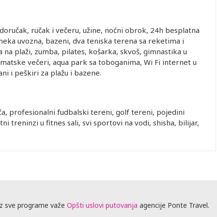
a doručak, ručak i večeru, užine, noćni obrok, 24h besplatna
oneka uvozna, bazeni, dva teniska terena sa reketima i
a na plaži, zumba, pilates, košarka, skvoš, gimnastika u
ematske večeri, aqua park sa toboganima, Wi Fi internet u
ani i peškiri za plažu i bazene.
a, profesionalni fudbalski tereni, golf tereni, pojedini
ni treninzi u fitnes sali, svi sportovi na vodi, shisha, bilijar,
z sve programe važe
Opšti uslovi putovanja
agencije Ponte Travel.