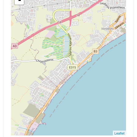
-
Leaflet