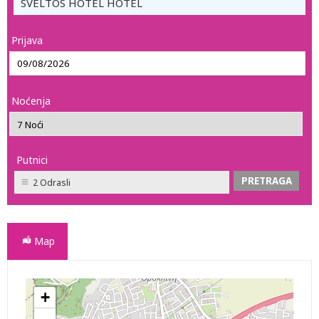
SVELTOS HOTEL HOTEL
Prijava
Noćenja
Putnici
2 Odrasli
Map
+
SVELTOS HOTEL HOTEL