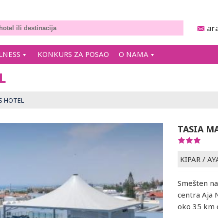
ar
LNESS
KONKURS ZA POSAO
O NAMA
L
S HOTEL
TASIA M
KIPAR
/
AY
Smešten na 
centra Aja 
oko 35 km 