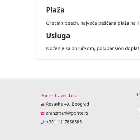
Plaža
Grecian beach, najveća peščana plaža na 1
Usluga
Noćenje sa doručkom, polupansion doplata 
Leaflet
U
Ponte Travel d.o.o
Resavka 49, Beograd
aranzmani@ponte.rs
+381-11-7858585