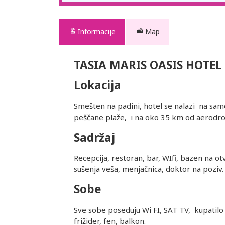
Informacije
Map
TASIA MARIS OASIS HOTEL
Lokacija
Smešten na padini, hotel se nalazi na sa
peščane plaže, i na oko 35 km od aerodro
Sadržaj
Recepcija, restoran, bar, WIfi, bazen na ot
sušenja veša, menjačnica, doktor na poziv.
Sobe
Sve sobe poseduju Wi FI, SAT TV, kupatilo s
frižider, fen, balkon.