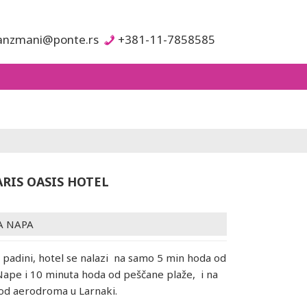
anzmani@ponte.rs
+381-11-7858585
ARIS OASIS HOTEL
A NAPA
padini, hotel se nalazi na samo 5 min hoda od
Nape i 10 minuta hoda od peščane plaže, i na
od aerodroma u Larnaki.