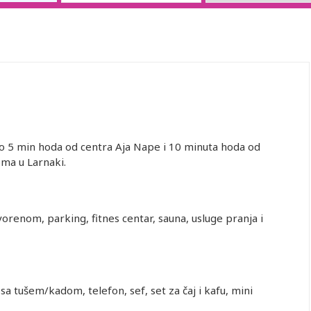
mo 5 min hoda od centra Aja Nape i 10 minuta hoda od
ma u Larnaki.
vorenom, parking, fitnes centar, sauna, usluge pranja i
a tušem/kadom, telefon, sef, set za čaj i kafu, mini