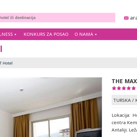
ar
LNESS
KONKURS ZA POSAO
O NAMA
l
 Hotel
THE MAX
TURSKA
/
Lokacija: H
centra Keme
Antaliji. Le