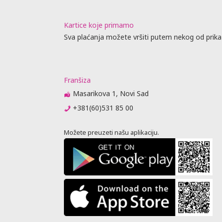
Kartice koje primamo
Sva plaćanja možete vršiti putem nekog od prika
Franšiza
Masarikova 1, Novi Sad
+381(60)531 85 00
Možete preuzeti našu aplikaciju.