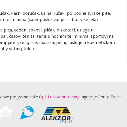
doručak, kasni doručak, užina, ručak, po podne turske pite,
kim terminima (samoposluživanje - izbor više jela).
a pića, ceđeni sokovi, pića u diskoteci, usluge u
 bar, časovi tenisa, tenis u noćnim terminima, sportovi na
kompjuterske igrice, masaža, piling, usluge u kozmetičkom
aby sitting, lekar.
.
z sve programe važe
Opšti uslovi putovanja
agencije Ponte Travel.