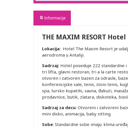
Informacije
THE MAXIM RESORT Hotel
Lokacija:
Hotel The Maxim Resort je udalj
aerodroma u Antaliji.
Sadrzaj:
Hotel poseduje 222 standardne i 
tri lifta, glavni restoran, tri a la carte re
otvoren i zatvoren bazen za odrasle, bazen
konferencijske sale, tenis, stoni tenis, kug
spa, tursko kupatilo, sauna, đakuzi, masaža
prodavnice, butik, zlatara, diskoteka, bios
Sadrzaj za decu:
Otvoreni i zatvoreni baze
mini disko, animacija, baby sitting.
Sobe
: Standardne sobe imaju: klima uređaj,