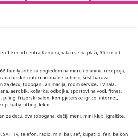
en 1 km od centra Kemera,nalazi se na plaži, 55 km od
66 family sobe sa pogledom na more i planinu, recepcija,
storana turske i internacionalne kuhinje, šest barova,
 za decu, tobogani, animacija, room service, TV sala,
lana, aerobik, košarka, odbojka, sportovi na vodi, fitnes,
, piling, frizerski salon, kompjuterske igrice, internet,
kop, baby sitting, lekar.
n za decu, dva tobogana, dečiji meni, mini klub, igralište,
 SAT TV, telefon, radio, mini bar, sef, kupatilo, fen, balkon