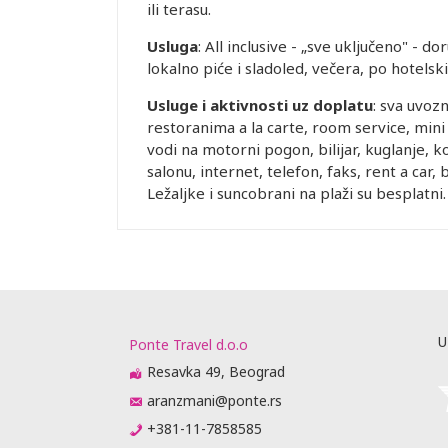
ili terasu.
Usluga
: All inclusive - „sve uključeno" - 
lokalno piće i sladoled, večera, po hotels
Usluge i aktivnosti uz doplatu
: sva uvozn
restoranima a la carte, room service, mini
vodi na motorni pogon, bilijar, kuglanje, 
salonu, internet, telefon, faks, rent a car, b
Ležaljke i suncobrani na plaži su besplatni
U
Ponte Travel d.o.o
Resavka 49, Beograd
aranzmani@ponte.rs
+381-11-7858585