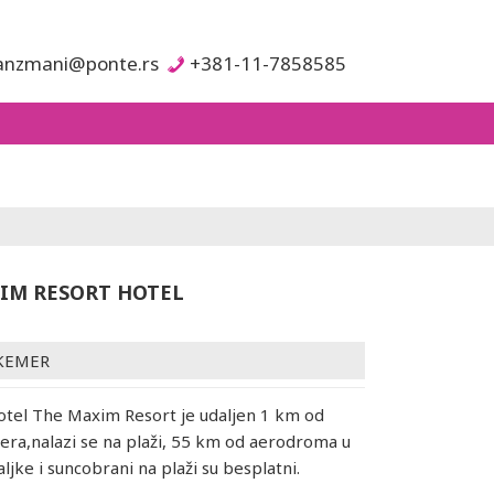
anzmani@ponte.rs
+381-11-7858585
IM RESORT HOTEL
KEMER
otel The Maxim Resort je udaljen 1 km od
ra,nalazi se na plaži, 55 km od aerodroma u
žaljke i suncobrani na plaži su besplatni.