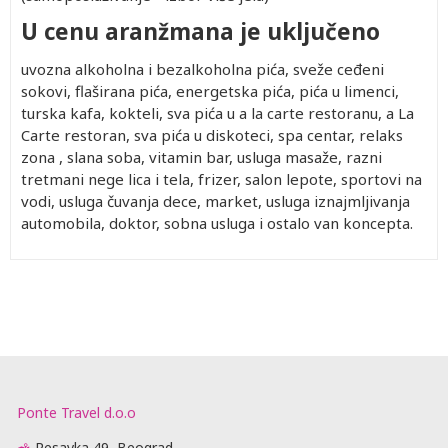
U cenu aranžmana je uključeno
uvozna alkoholna i bezalkoholna pića, sveže ceđeni
sokovi, flaširana pića, energetska pića, pića u limenci,
turska kafa, kokteli, sva pića u a la carte restoranu, a La
Carte restoran, sva pića u diskoteci, spa centar, relaks
zona , slana soba, vitamin bar, usluga masaže, razni
tretmani nege lica i tela, frizer, salon lepote, sportovi na
vodi, usluga čuvanja dece, market, usluga iznajmljivanja
automobila, doktor, sobna usluga i ostalo van koncepta.
Ponte Travel d.o.o
Resavka 49, Beograd