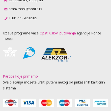
aranzmani@ponte.rs
+381-11-7858585
Uz sve programe važe
Opšti uslovi putovanja
agencije Ponte
Travel.
Kartice koje primamo
Sva plaćanja možete vršiti putem nekog od prikazanih kartičnih
sistema