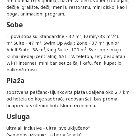
4-6 godina i 6-8 godina), bazen za decu, vodeni tobogani,
dečije igralište, dečiji meni u restoranu, mini disko, kao i
bogat animacioni program.
Sobe
Tipovi soba su: Standardne - 32 m², Family-38 m²/46
m²,Suite - 47 m², Swim Up Adult Zone - 37 m², Junior
Adult Suite -38 m²,King Suite -120 m². Sve sobe imaju
klima uređaj (centralni), SAT TV, telefon, sef, besplatan
Wi-Fi internet, mini bar, set za čaj i kafu, fen, kupatilo,
balkon/terasu.
Plaža
sopstvena peščano-šljunkovita plaža udaljena oko 2,7 km
od hotela do koje saobraća redovan šatl bus prema
unapred utvrđenim hotelskim terminima.
Usluga
ultra all inclusive - ultra "sve uključeno"
(samoposluživanje - izbor više jela)