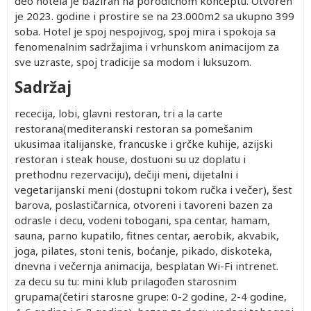
deo hotela je baziran na porodičnom konceptu. Otvoren
je 2023. godine i prostire se na 23.000m2 sa ukupno 399
soba. Hotel je spoj nespojivog, spoj mira i spokoja sa
fenomenalnim sadržajima i vrhunskom animacijom za
sve uzraste, spoj tradicije sa modom i luksuzom.
Sadržaj
rececija, lobi, glavni restoran, tri a la carte
restorana(mediteranski restoran sa pomešanim
ukusimaa italijanske, francuske i grčke kuhije, azijski
restoran i steak house, dostuoni su uz doplatu i
prethodnu rezervaciju), dečiji meni, dijetalni i
vegetarijanski meni (dostupni tokom ručka i večer), šest
barova, poslastičarnica, otvoreni i tavoreni bazen za
odrasle i decu, vodeni tobogani, spa centar, hamam,
sauna, parno kupatilo, fitnes centar, aerobik, akvabik,
joga, pilates, stoni tenis, boćanje, pikado, diskoteka,
dnevna i večernja animacija, besplatan Wi-Fi intrenet.
za decu su tu: mini klub prilagođen starosnim
grupama(četiri starosne grupe: 0-2 godine, 2-4 godine,