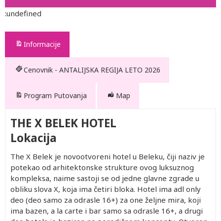
:undefined
Informacije
Cenovnik - ANTALIJSKA REGIJA LETO 2026
Program Putovanja
Map
THE X BELEK HOTEL
Lokacija
The X Belek je novootvoreni hotel u Beleku, čiji naziv je
potekao od arhitektonske strukture ovog luksuznog
kompleksa, naime sastoji se od jedne glavne zgrade u
obliku slova X, koja ima četiri bloka. Hotel ima adl only
deo (deo samo za odrasle 16+) za one željne mira, koji
ima bazen, a la carte i bar samo sa odrasle 16+, a drugi